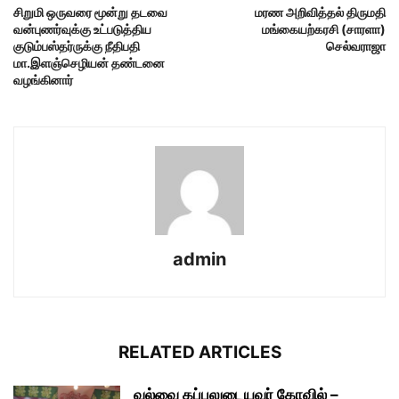
சிறுமி ஒருவரை மூன்று தடவை
மரண அறிவித்தல் திருமதி
வன்புணர்வுக்கு உட்படுத்திய
மங்கையற்கரசி (சாரளா)
குடும்பஸ்தர்ருக்கு நீதிபதி
செல்வராஜா
மா.இளஞ்செழியன் தண்டனை
வழங்கினார்
admin
RELATED ARTICLES
வல்வை கப்பலுடையவர் கோவில் –