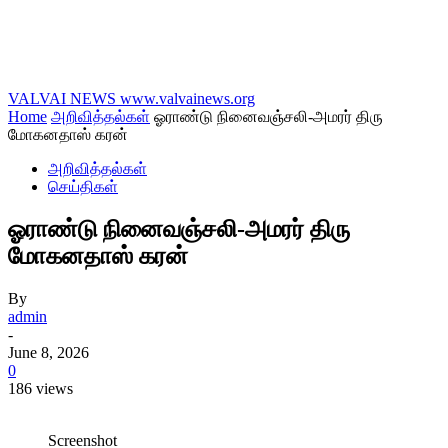
VALVAI NEWS
www.valvainews.org
Home
அறிவித்தல்கள்
ஓராண்டு நினைவஞ்சலி-அமரர் திரு
மோகனதாஸ் கரன்
அறிவித்தல்கள்
செய்திகள்
ஓராண்டு நினைவஞ்சலி-அமரர் திரு
மோகனதாஸ் கரன்
By
admin
-
June 8, 2026
0
186 views
Screenshot