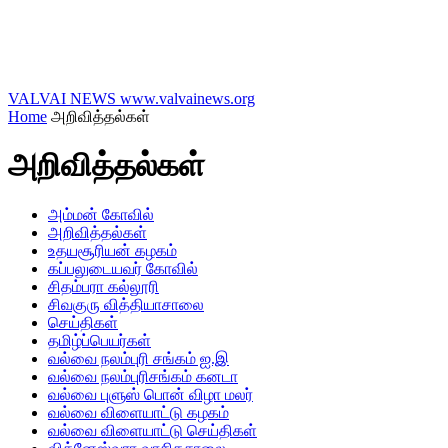
VALVAI NEWS
www.valvainews.org
Home
அறிவித்தல்கள்
அறிவித்தல்கள்
அம்மன் கோவில்
அறிவித்தல்கள்
உதயசூரியன் கழகம்
கப்பலுடையவர் கோவில்
சிதம்பரா கல்லூரி
சிவகுரு வித்தியாசாலை
செய்திகள்
தமிழ்ப்பெயர்கள்
வல்வை நலம்புரி சங்கம் ஐ.இ
வல்வை நலம்புரிசங்கம் கனடா
வல்வை புளுஸ் பொன் விழா மலர்
வல்வை விளையாட்டு கழகம்
வல்வை விளையாட்டு செய்திகள்