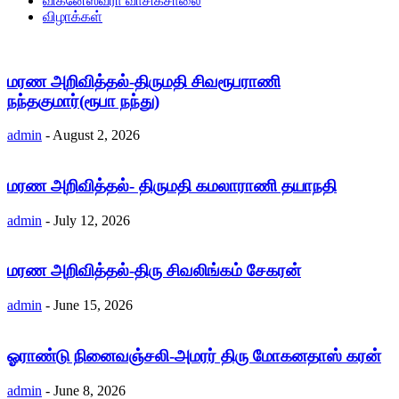
விக்னேஸ்வரா வாசிகசாலை
விழாக்கள்
மரண அறிவித்தல்-திருமதி சிவரூபராணி
நந்தகுமார்(ரூபா நந்து)
admin
-
August 2, 2026
மரண அறிவித்தல்- திருமதி கமலாராணி தயாநதி
admin
-
July 12, 2026
மரண அறிவித்தல்-திரு சிவலிங்கம் சேகரன்
admin
-
June 15, 2026
ஓராண்டு நினைவஞ்சலி-அமரர் திரு மோகனதாஸ் கரன்
admin
-
June 8, 2026