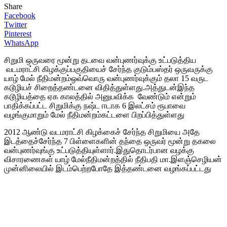
Share
Facebook
Twitter
Pinterest
WhatsApp
சிறுமி ஒருவரை மூன்று தடவை வன்புணர்வுக்கு உட்படுத்திய
வடமராட்சி கிழக்குப்பகுதியைச் சேர்ந்த குடும்பஸ்தர் ஒருவருக்கு
யாழ் மேல் நீதிமன்றம்ஒவ்வொரு வன்புணர்வுக்கும் தலா 15 வருட
கடூழியச் சிறைத்தண்டனை விதித்துள்ளது.அத்துடன்இந்த
கடூழியத்தை ஏக காலத்தில் அனுபவிக்க வேண்டும் என்றும்
பாதிக்கப்பட்ட சிறுமிக்கு நஷ்ட ஈடாக 6 இலட்சம் ரூபாவை
வழங்குமாறும் மேல் நீதிமன்றம்கட்டளை பிறப்பித்துள்ளது
2012 ஆண்டு வடமராட்சி கிழக்கைச் சேர்ந்த சிறுமியை அதே
இடத்தைச்சேர்ந்த 7 பிள்ளைகளின் தந்தை ஒருவர் மூன்று தகலை
வன்புணர்வுங்கு உட்படுத்தியுள்ளார்.இதுதொடர்பான வழக்கு
விசாரணைகள் யாழ் மேல்நீதிமன்றத்தில் நீதிபதி மா.இளஞ்செழியன்
முன்னிலையில் இடம்பெற்றபோதே இத்தண்டனை வழங்கப்பட்டது