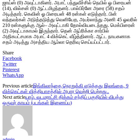
ஜாய்ஸ் (0) அவுட்டாகினர். அபாட் பந்துவீச்சில் நெயில் ஓ பிரையன்
(14), வில்சன் (0) ஆட்டமிழந்தனர். பால்பிர்னே அரை (58) சதம்
அடித்தார். கெவின் ஓ பிரையன் 48 ரன்கள் எடுத்தார். பின்
வந்தவர்கள் அடுத்தடுத்து வெளியேற, அயர்லாந்து அணி 45 ஓவரில்
210 ரன்களுக்கு ஆல்– அவுட்டாகி தோல்வியடைந்தது. மெக்பிரைன்
(2) அவுட்டாகாமல் இருந்தார். தென் ஆப்ரிக்கா சார்பில்
அதிகபட்சமாக அபாட் 4 விக்கெட் வீழ்த்தினார். ஆட்ட நாயகனாக
சதம் அடித்து அசத்திய ஆம்லா தெரிவு செய்யப்பட்டார்.
Share
Facebook
Twitter
Pinterest
WhatsApp
Previous article
இங்கிலாந்தை நொறுக்கி எடுத்தது இலங்கை, 9
விக்கெட்கள் வித்தியாசத்தில் அபார வெற்றி பெற்றது..
Next article
யாழ். வடமராட்சி திக்கம் சந்திப் பகுதியில் விபத்து
ஒருவர் காயம் (படங்கள் இணைப்பு)
admin