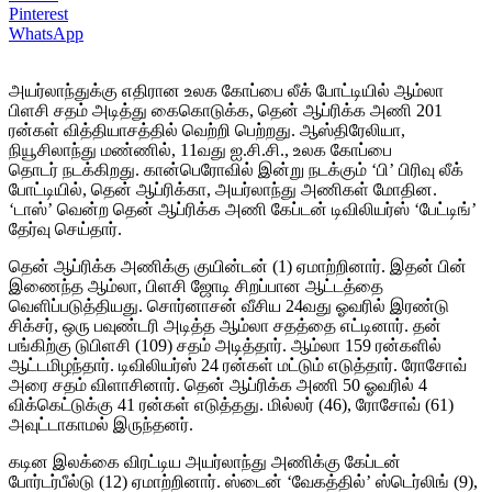
Pinterest
WhatsApp
அயர்லாந்துக்கு எதிரான உலக கோப்பை லீக் போட்டியில் ஆம்லா
பிளசி சதம் அடித்து கைகொடுக்க, தென் ஆப்ரிக்க அணி 201
ரன்கள் வித்தியாசத்தில் வெற்றி பெற்றது. ஆஸ்திரேலியா,
நியூசிலாந்து மண்ணில், 11வது ஐ.சி.சி., உலக கோப்பை
தொடர் நடக்கிறது. கான்பெரோவில் இன்று நடக்கும் ‘பி’ பிரிவு லீக்
போட்டியில், தென் ஆப்ரிக்கா, அயர்லாந்து அணிகள் மோதின.
‘டாஸ்’ வென்ற தென் ஆப்ரிக்க அணி கேப்டன் டிவிலியர்ஸ் ‘பேட்டிங்’
தேர்வு செய்தார்.
தென் ஆப்ரிக்க அணிக்கு குயின்டன் (1) ஏமாற்றினார். இதன் பின்
இணைந்த ஆம்லா, பிளசி ஜோடி சிறப்பான ஆட்டத்தை
வெளிப்படுத்தியது. சொர்னாசன் வீசிய 24வது ஓவரில் இரண்டு
சிக்சர், ஒரு பவுண்டரி அடித்த ஆம்லா சதத்தை எட்டினார். தன்
பங்கிற்கு டுபிளசி (109) சதம் அடித்தார். ஆம்லா 159 ரன்களில்
ஆட்டமிழந்தார். டிவிலியர்ஸ் 24 ரன்கள் மட்டும் எடுத்தார். ரோசோவ்
அரை சதம் விளாசினார். தென் ஆப்ரிக்க அணி 50 ஓவரில் 4
விக்கெட்டுக்கு 41 ரன்கள் எடுத்தது. மில்லர் (46), ரோசோவ் (61)
அவுட்டாகாமல் இருந்தனர்.
கடின இலக்கை விரட்டிய அயர்லாந்து அணிக்கு கேப்டன்
போர்டர்பீல்டு (12) ஏமாற்றினார். ஸ்டைன் ‘வேகத்தில்’ ஸ்டெர்லிங் (9),