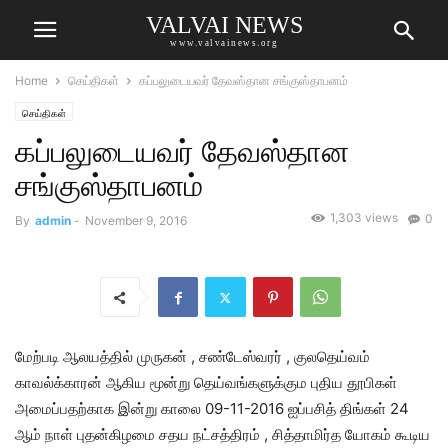
VALVAI NEWS
www.valvainews.org
Home
செய்திகள்
கப்பலுடையவர் தேவஸ்தான சங்குஸ்தாபனம்
செய்திகள்
கப்பலுடையவர் தேவஸ்தான
சங்குஸ்தாபனம்
1,303 views
0
By
admin
-
November 9, 2016
மேற்படி ஆலயத்தில் முருகன் , சண்டேஸ்வரர் , குலதெய்வம்
காவல்க்காரன் ஆகிய மூன்று தெய்வங்களுக்கும புதிய தூபிகள்
அமைப்பதற்காக இன்று காலை 09-11-2016 ஐப்பசித் திங்கள் 24
ஆம் நாள் புதன்கிழமை சதய நட்சத்திரம் , சித்தாமிர்த யோகம் கூடிய