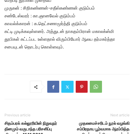
மேற்படி தூபிகள் முறையே
முருகன் : சிறிகண்ணன்-சதீஸ்கண்ணன் குடும்பம்
சண்டேஸ்வரர் : கா.ஞானவேல் குடும்பம்
காவல்க்காரன் : க.தெட்சணாமூர்த்தி குடும்பம்
கட்டி முடிக்கவுள்ளனர். அத்துடன் நாகதம்பிரான் மகாலக்ஸ்மி
தூபிகள் கட்டப்பட உள்ளதால் விரும்பியோர் ஆலய தர்மகர்த்தா
சபையுடன் தொடர்பு கொள்ளவும்.
Previous article
Next article
சிதம்பரக் கல்லூரியின் நிறுவுநர்
முதலமைச்சரிடம் நூல் வழங்கி
தினமும் வருடாந்த பரிசளிப்பு
சம்பிரதாய பூர்வமாக ஆரம்பித்த