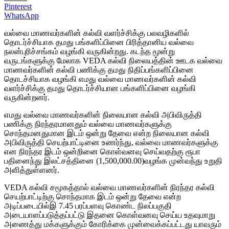
Pinterest
WhatsApp
வல்வை மாணவர்களின் கல்வி வளர்ச்சிக்கு பலவழிகளில்
தொடர்ச்சியாக தமது பங்களிப்பினை பிரித்தானிய வல்வை
நலன்புரிச்சங்கம் வழங்கி வருகின்றது. கடந்த மூன்று
வருடங்களுக்கு மேலாக VEDA கல்வி நிலையத்தின் ஊடக வல்வை
மாணவர்களின் கல்வி பணிக்கு தமது நிதிப்பங்களிப்பினை
தொடச்சியாக வழங்கி எமது வல்வை மாணவர்களின் கல்வி
வளர்ச்சிக்கு தமது தொடர்ச்சியான பங்களிப்பினை வழங்கி
வருகின்றனர்.
எமது வல்வை மாணவர்களின் நிலையான கல்வி அபிவிருத்தி
பணிக்கு நிரந்தரமானதும் வல்வை மாணவர்களுக்கு
சொந்தமனதுமான இடம் ஒன்று தேவை என்ற நிலையான கல்வி
அபிவிருத்தி செயற்பாட்டினை உணர்ந்து, வல்வை மாணவர்களுக்கு
என நிரந்தர இடம் ஒன்றினை கொள்வனவு செய்வதற்கு ரூபா
பதினைந்து இலட்சத்தினை (1,500,000.00)வழங்க முன்வந்து உறுதி
அளித்துள்ளனர்.
VEDA கல்வி சமூகத்தால் வல்வை மாணவர்களின் நிரந்தர கல்வி
செயற்பாட்டிற்கு சொந்தமாக இடம் ஒன்று தேவை என்ற
அடிப்படையில்இ 7.45 பரப்பளவு கொண்ட நிலப்பகுதி
அடையாளப்படுத்தப்பட்டு இதனை கொள்வனவு செய்ய உதவுமாறு
அணைத்து மக்களுக்கும் கோரிக்கை முன்வைக்கப்பட்டது யாவரும்