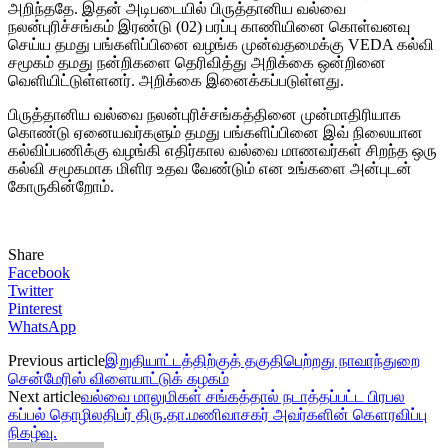
அறிந்ததே. இதன் அடிபடையில் பிருத்தானிய வல்வை
நலன்புரிச்சங்கம் இரண்டு (02) பரப்பு காணியினை கொள்வனவு
செய்ய தமது பங்களிப்பினை வழங்க முன்வதமைக்கு VEDA கல்வி
சமூகம் தமது நன்றிகளை தெரிவித்து அறிக்கை ஒன்றினை
வெளியிட்டுள்ளனர். அறிக்கை இனைக்கப்படுள்ளது.
பிருத்தானிய வல்வை நலன்புரிச்சங்கத்தினை முன்மாதிரியாக
கொண்டு ஏனையவர்களும் தமது பங்களிப்பினை இவ் நிலையான
கல்விப்பணிக்கு வழங்கி எதிர்கால வல்வை மாணவர்கள் சிறந்த ஒரு
கல்வி சமூகமாக மிளிர உதவ வேண்டும் என உங்களை அன்புடன்
கோருகின்றோம்.
Share
Facebook
Twitter
Pinterest
WhatsApp
Previous article
இறுதியாட்டத்திற்குத் தகுதிபெற்றது நாவாந்துறை
சென்மேரிஸ் விளையாட்டுக் கழகம்
Next article
வல்வை மாலுமிகள் சங்கத்தால் நடாத்தப்பட்ட பிரபல
கப்பல் தொழிலதிபர் திரு.தா.மணிவாசகர் அவர்களின் கௌரவிப்பு
நிகழ்வு.