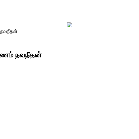
 நவநீதன்
ட்ணம் நவநீதன்