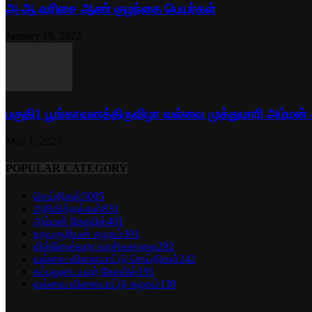
அ-ஆ வரிசை ஆண் குழந்தை பெயர்கள்
January 18, 2022
பகுதி1 பூங்காவனத்திருவிழா வல்வை முத்துமாரி அம்மன்
May 1, 2023
POPULAR CATEGORY
செய்திகள்
5005
அறிவித்தல்கள்
831
அம்மன் கோவில்
401
உதயசூரியன் கழகம்
301
விக்னேஸ்வரா வாசிகசாலை
292
வல்வை விளையாட்டு செய்திகள்
242
கப்பலுடையவர் கோவில்
191
வல்வை விளையாட்டு கழகம்
130