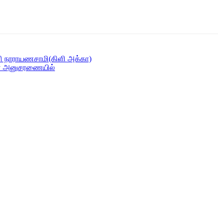
ணி நாராயணசாமி(கிளி அக்கா)
ின் அனுசரணையில்