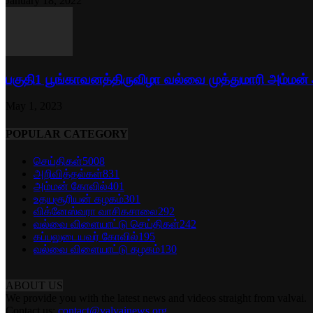
January 18, 2022
பகுதி1 பூங்காவனத்திருவிழா வல்வை முத்துமாரி அம்மன்
May 1, 2023
POPULAR CATEGORY
செய்திகள்
5008
அறிவித்தல்கள்
831
அம்மன் கோவில்
401
உதயசூரியன் கழகம்
301
விக்னேஸ்வரா வாசிகசாலை
292
வல்வை விளையாட்டு செய்திகள்
242
கப்பலுடையவர் கோவில்
195
வல்வை விளையாட்டு கழகம்
130
ABOUT US
We provide you with the latest news and videos straight from valvai.
Contact us:
contact@valvainews.org