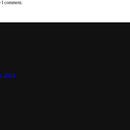
e I comment.
ா 2024