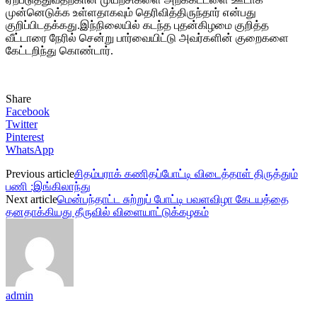
முன்னெடுக்க உள்ளதாகவும் தெரிவித்திருந்தார் என்பது
குறிப்பிடதக்கது.இந்நிலையில் கடந்த புதன்கிழமை குறித்த
வீட்டாரை நேரில் சென்று பார்வையிட்டு அவர்களின் குறைகளை
கேட்டறிந்து கொண்டார்.
Share
Facebook
Twitter
Pinterest
WhatsApp
Previous article
சிதம்பராக் கணிதப்போட்டி விடைத்தாள் திருத்தும்
பணி :இங்கிலாந்து
Next article
மென்பந்தாட்ட சுற்றுப் போட்டி பவளவிழா கேடயத்தை
தனதாக்கியது தீருவில் விளையாட்டுக்கழகம்
admin