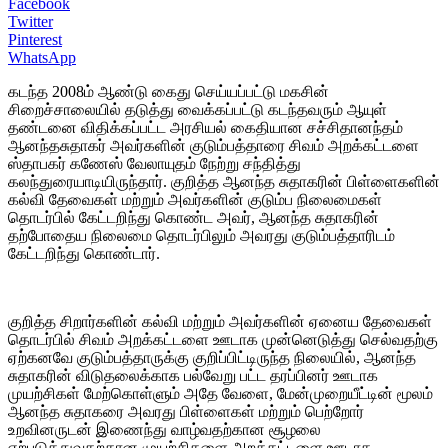
Facebook
Twitter
Pinterest
WhatsApp
கடந்த 2008ம் ஆண்டு கைது செய்யப்பட்டு மகசின்
சிறைச்சாலையில் தடுத்து வைக்கப்பட்டு கடந்தவரும் ஆயுள்
தண்டனை விதிக்கப்பட்ட அரசியல் கைதியான சச்சிதானந்தம்
ஆனந்தசுதாகர் அவர்களின் குடும்பத்தாரை சிவம் அறக்கட்டளை
ஸ்தாபகர் கணேஸ் வேலாயுதம் நேற்று சந்தித்து
கலந்துரையாடியிருந்தார். குறித்த ஆனந்த சுதாகரின் பிள்ளைகளின்
கல்வி தேவைகள் மற்றும் அவர்களின் குடும்ப நிலைமைகள்
தொடர்பில் கேட்டறிந்து கொண்ட அவர், ஆனந்த சுதாகரின்
தற்போதைய நிலைமை தொடர்பிலும் அவரது குடும்பத்தாரிடம்
கேட்டறிந்து கொண்டார்.
குறித்த சிறார்களின் கல்வி மற்றும் அவர்களின் ஏனைய தேவைகள்
தொடர்பில் சிவம் அறக்கட்டளை ஊடாக முன்னெடுத்து செல்வதற்கு
ஏற்கனவே குடும்பத்தாருக்கு குறிப்பிட்டிருந்த நிலையில், ஆனந்த
சுதாகரின் விடுதலைக்காக பல்வேறு பட்ட தரப்பினர் ஊடாக
முயற்சிகள் மேற்கொள்ளும் அதே வேளை, மேன்முறையீட்டின் மூலம்
ஆனந்த சுதாகரை அவரது பிள்ளைகள் மற்றும் பெற்றோர்
உறவினருடன் இணைந்து வாழ்வதற்கான சூழலை
ஏற்படுத்துவதற்கான முயற்சிகளை அறக்கட்டளை ஊடாக