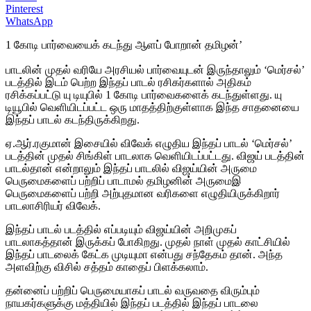
Pinterest
WhatsApp
1 கோடி பார்வையைக் கடந்து ஆளப் போறான் தமிழன்’
பாடலின் முதல் வரியே அரசியல் பார்வையுடன் இருந்தாலும் ‘மெர்சல்’
படத்தில் இடம் பெற்ற இந்தப் பாடல் ரசிகர்களால் அதிகம்
ரசிக்கப்பட்டு யு டியுபில் 1 கோடி பார்வைகளைக் கடந்துள்ளது. யு
டியூபில் வெளியிடப்பட்ட ஒரு மாதத்திற்குள்ளாக இந்த சாதனையை
இந்தப் பாடல் கடந்திருக்கிறது.
ஏ.ஆர்.ரகுமான் இசையில் விவேக் எழுதிய இந்தப் பாடல் ‘மெர்சல்’
படத்தின் முதல் சிங்கிள் பாடலாக வெளியிடப்பட்டது. விஜய் படத்தின்
பாடல்தான் என்றாலும் இந்தப் பாடலில் விஜய்யின் அருமை
பெருமைகளைப் பற்றிப் பாடாமல் தமிழனின் அருமைஇ
பெருமைகளைப் பற்றி அற்புதமான வரிகளை எழுதியிருக்கிறார்
பாடலாசிரியர் விவேக்.
இந்தப் பாடல் படத்தில் எப்படியும் விஜய்யின் அறிமுகப்
பாடலாகத்தான் இருக்கப் போகிறது. முதல் நாள் முதல் காட்சியில்
இந்தப் பாடலைக் கேட்க முடியுமா என்பது சந்தேகம் தான். அந்த
அளவிற்கு விசில் சத்தம் காதைப் பிளக்கலாம்.
தன்னைப் பற்றிப் பெருமையாகப் பாடல் வருவதை விரும்பும்
நாயகர்களுக்கு மத்தியில் இந்தப் படத்தில் இந்தப் பாடலை