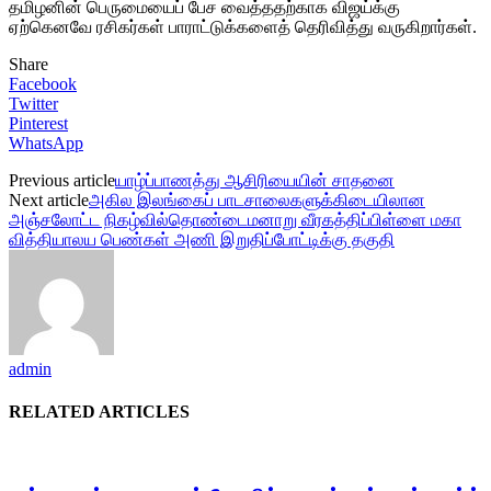
தமிழனின் பெருமையைப் பேச வைத்ததற்காக விஜய்க்கு
ஏற்கெனவே ரசிகர்கள் பாராட்டுக்களைத் தெரிவித்து வருகிறார்கள்.
Share
Facebook
Twitter
Pinterest
WhatsApp
Previous article
யாழ்ப்பாணத்து ஆசிரியையின் சாதனை
Next article
அகில இலங்கைப் பாடசாலைகளுக்கிடையிலான
அஞ்சலோட்ட நிகழ்வில்தொண்டைமனாறு வீரகத்திப்பிள்ளை மகா
வித்தியாலய பெண்கள் அணி இறுதிப்போட்டிக்கு தகுதி
admin
RELATED ARTICLES