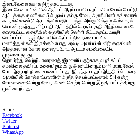
இடைவேளைக்காக நிறுத்தப்பட்டது.
இடைவேளையின் பின் ஆட்டம் ஆரம்பமாகியதும் பதில் கோல் போட்டு
ஆட்டத்தை சமனிலையில் முடிப்பதற்கு ரேவடி அணியினர் கங்கணங்
கட்டிக்கொண்டு ஆட்டத்தில் ஈடுபட பந்து அங்குமிங்கும் அல்லாடிக்
கொண்டிருந்தது. பிற்பாதி ஆட்டத்தில் பெரும்பகுதி அந்நிலைமையே
காணபப்பட சைனிங்ஸ் அணியின் வெற்றி கிட்டத்தட்ட உறுதி
செய்யப்பட்ட சூழ் நிலையில் ஆட்டம் நிறைவடைய சில
மணித்துளிகள் இருக்கும் போது ரேவடி அணியின் வீரர் சஞசீவன்
அசத்தலான கோல் ஒன்றைப்போட ஆட்டம் சமனிலையில்
முடிவடைந்தது.
தொடர்ந்து வெற்றியாளரரைத் தீர்மானிப்பதற்காக வழங்கப்பட்ட
சமனிலை தவிர்ப்பு உதையிலும் இரு அணியினரும் மாறி மாறி கோல்
போட இழுபறி நிலை காணப்பட்டது. இருந்தபோதும் இறுதியில் ரேவடி
அணியின் கோல்காப்பாளரின் அதீத செயற்பாட்டினால் 5:4 என்று
கோல்களை;பெற்று ரேவடி அணி வெற்றி பெற்று இறுதியாட்டத்திற்கு
முன்னேறியது.
Share
Facebook
Twitter
Pinterest
WhatsApp