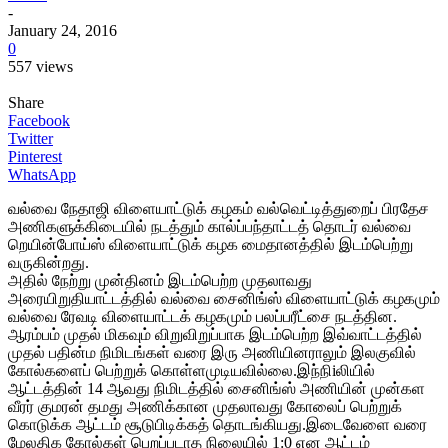
-
January 24, 2016
0
557 views
Share
Facebook
Twitter
Pinterest
WhatsApp
வல்வை நேதாஜி விளையாட்டுக் கழகம் வல்வெட்டித்துறைப் பிரதேச
அணிகளுக்கிடையில் நடத்தும் கால்ப்பந்தாட்டத் தொடர் வல்வை
றெயின்போய்ஸ் விளையாட்டுக் கழக மைதானத்தில் இடம்பெற்று
வருகின்றது.
அதில் நேற்று முன்தினம் இடம்பெற்ற முதலாவது
அரையிறுதியாட்டத்தில் வல்வை சைனிங்ஸ் விளையாட்டுக் கழகமும்
வல்வை ரேவடி விளையாட்டக் கழகமும் பலப்பரீட்சை நடத்தின.
ஆரம்பம் முதல் மிகவும் விறுவிறுப்பாக இடம்பெற்ற இவ்வாட்டத்தில்
முதல் பதின்ம நிமிடங்கள் வரை இரு அணியினராலும் இலகுவில்
கோல்களைப் பெற்றுக் கொள்ளமுடியவில்லை.இந்நிiலியில்
ஆட்டத்தின் 14 ஆவது நிமிடத்தில் சைனிங்ஸ் அணியின் முன்கள
வீரர் குமரன் தமது அணிக்கான முதலாவது கோலைப் பெற்றுக்
கொடுக்க ஆட்டம் சூடுபிடிக்கத் தொடங்கியது.இடைவேளை வரை
மேலதிக கோல்கள் பெறப்படாத நிலையில் 1:0 என ஆட்டம்