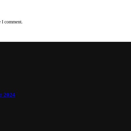
e I comment.
ா 2024