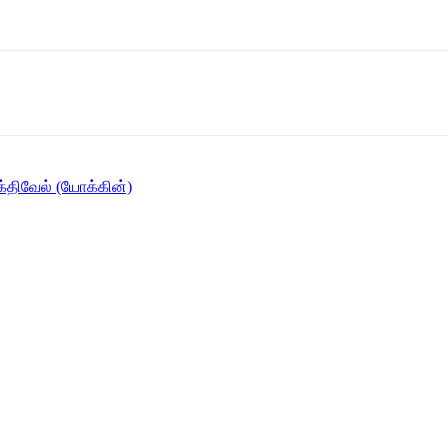
க்திவேல் (யோக்கின்)