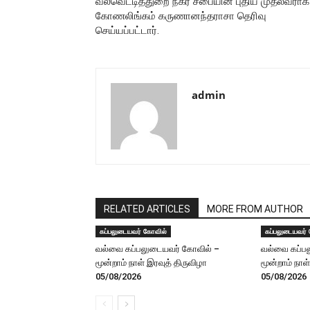
வல்வெட்டித்துறை நகர சபையின் புதிய முதல்வராக
கோணலிங்கம் கருணானந்தராசா தெரிவு
செய்யப்பட்டார்.
admin
RELATED ARTICLES
MORE FROM AUTHOR
கப்பலுடையவர் கோவில்
கப்பலுடையவர்
வல்வை கப்பலுடையவர் கோவில் –
வல்வை கப்ப
மூன்றாம் நாள் இரவுத் திருவிழா
மூன்றாம் நாள
05/08/2026
05/08/2026