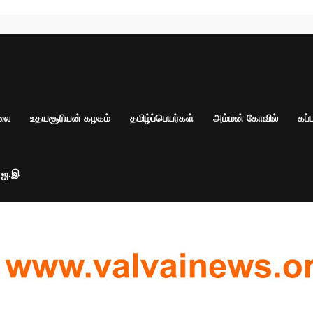
ாலை
உதயசூரியன் கழகம்
தமிழ்ப்பெயர்கள்
அம்மன் கோவில்
கப்
் ஐ.இ