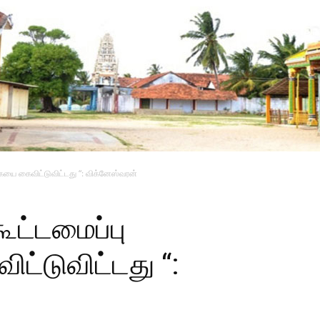
ையை கைவிட்டுவிட்டது “: விக்னேஸ்வரன்
ூட்டமைப்பு
்டுவிட்டது “: