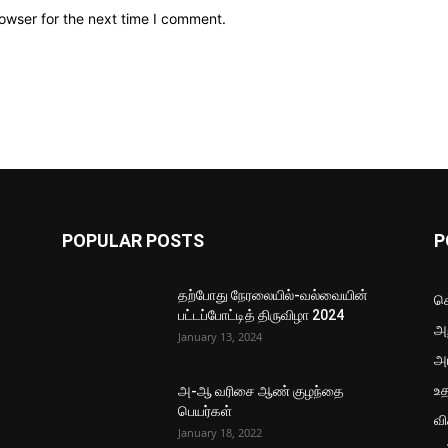
owser for the next time I comment.
POPULAR POSTS
P
தற்போது நேரலையில்-வல்வையின்
செ
பட்டப்போட்டித் திருவிழா 2024
அற
January 13, 2024
அ
உ
அ-ஆ வரிசை ஆண் குழந்தை
பெயர்கள்
வ
January 18, 2022