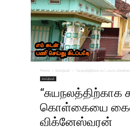
Home
செய்திகள்
“சுயநலத்திற்காக கூட்டமைப்பு கொள்க
செய்திகள்
“சுயநலத்திற்காக க
கொள்கையை கைவிட
விக்னேஸ்வரன்