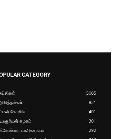
OPULAR CATEGORY
ய்திகள்
5005
ிவித்தல்கள்
831
ம்மன் கோவில்
401
தயசூரியன் கழகம்
301
ிக்னேஸ்வரா வாசிகசாலை
292