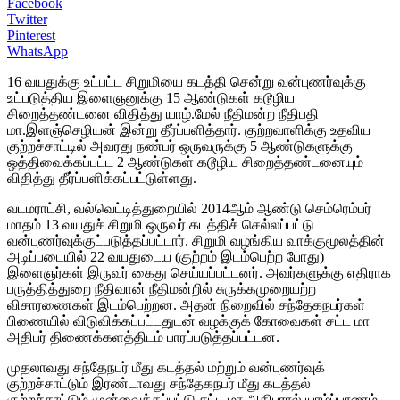
Facebook
Twitter
Pinterest
WhatsApp
16 வயதுக்கு உட்பட்ட சிறுமியை கடத்தி சென்று வன்புணர்வுக்கு
உட்படுத்திய இளைஞனுக்கு 15 ஆண்டுகள் கடூழிய
சிறைத்தண்டனை விதித்து யாழ்.மேல் நீதிமன்ற நீதிபதி
மா.இளஞ்செழியன் இன்று தீர்ப்பளித்தார். குற்றவாளிக்கு உதவிய
குற்றச்சாட்டில் அவரது நண்பர் ஒருவருக்கு 5 ஆண்டுகளுக்கு
ஒத்திவைக்கப்பட்ட 2 ஆண்டுகள் கடூழிய சிறைத்தண்டனையும்
விதித்து தீர்ப்பளிக்கப்பட்டுள்ளது.
வடமராட்சி, வல்வெட்டித்துறையில் 2014ஆம் ஆண்டு செம்ரெம்பர்
மாதம் 13 வயதுச் சிறுமி ஒருவர் கடத்திச் செல்லப்பட்டு
வன்புணர்வுக்குட்படுத்தப்பட்டார். சிறுமி வழங்கிய வாக்குமூலத்தின்
அடிப்படையில் 22 வயதுடைய (குற்றம் இடம்பெற்ற போது)
இளைஞர்கள் இருவர் கைது செய்யப்பட்டனர். அவர்களுக்கு எதிராக
பருத்தித்துறை நீதிவான் நீதிமன்றில் சுருக்கமுறையற்ற
விசாரணைகள் இடம்பெற்றன. அதன் நிறைவில் சந்தேகநபர்கள்
பிணையில் விடுவிக்கப்பட்டதுடன் வழக்குக் கோவைகள் சட்ட மா
அதிபர் திணைக்களத்திடம் பாரப்படுத்தப்பட்டன.
முதலாவது சந்தேநபர் மீது கடத்தல் மற்றும் வன்புணர்வுக்
குற்றச்சாட்டும் இரண்டாவது சந்தேகநபர் மீது கடத்தல்
குற்றச்சாட்டும் முன்வைக்கப்பட்டு சட்ட மா அதிபரால் யாழ்ப்பாணம்