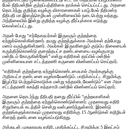
மேல் நீதிமன்றில் குற்றப்பத்திரிகை தாக்கல் செய்யப்பட்டது. அதனை
தொடர்ந்து குறித்த வழக்கு விசாரணைகள் யாழ்.மேல் நீதிமன்ற
நீதிபதி மா.இளஞ்செழியன் முன்னிலையில் நடைபெற்று வந்தது.
அந்நிலையில் இன்று குறித்த வழக்கு தீர்ப்புக்காக எடுத்து
கொள்ளப்பட்டது.
அதன் போது “சந்தேகநபர்கள் இருவரும் குற்றத்தை
ஏற்றுக்கொள்கின்றனர். தமது குற்றத்துக்காக அவர்கள் தற்போது
மனம் வருந்துகின்றனர். அவர்கள் இருவரினதும் குடும்ப நிலையைக்
கருத்திற்கொண்டு குறைந்தபட்ச தண்டனையை வழங்குமாறு
மன்றிடம் கோருகின்றேன்” என்று எதிரிகள் தரப்பில் மன்றில்
முன்னிலையான சட்டத்தரணி கருணை விண்ணப்பம் செய்தார்.
“எதிரிகள் குற்றத்தை ஏற்றுக்கொண்டமையால் அவர்களுக்கு
அதிகபட்ச தண்டனை வழங்கவேண்டும். பாதிக்கப்பட்ட சிறுமிக்கு
இழப்பீடு பெற்றுக்கொடுக்க மன்று உத்தரவிடவேண்டும்” என அரச
சட்டத்தரணி சுகந்தி கந்தசாமி மன்றில் விண்ணப்பம் செய்தார்.
அதனை தொடர்ந்து நீதிபதி தனது தீர்ப்பில் “குற்றவாளிகள்
இருவரும் குற்றத்தை ஏற்றுக்கொண்டுள்ளனர். முதலாவது எதிரி
சிறுமியைக் கடத்திச் சென்று வன்புணர்ந்துள்ளார். இரண்டு
குற்றங்களுக்காகவும் முதலாவது எதிரிக்கு 15 ஆண்டுகள் கடூழியச்
சிறைத் தண்டனை வழங்கப்படுகிறது.
அத்துடன் முதலாவது எதிரி, பாதிக்கப்பட்ட சிறுமிக்கு 5 இலட்சம்