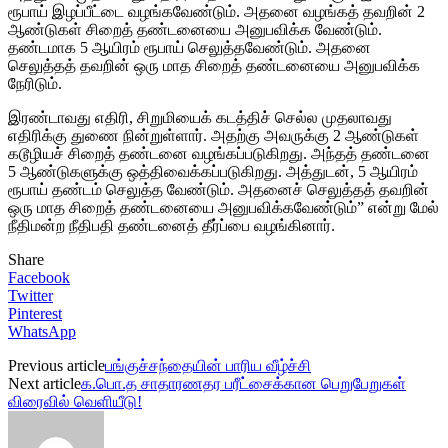
ரூபாய் இழப்பீட்டை வழங்கவேண்டும். அதனை வழங்கத் தவறின் 2
ஆண்டுகள் சிறைத் தண்டனையை அனுபவிக்க வேண்டும்.
தண்டமாக 5 ஆயிரம் ரூபாய் செலுத்தவேண்டும். அதனை
செலுத்தத் தவறின் ஒரு மாத சிறைத் தண்டனையை அனுபவிக்க
நேரிடும்.
இரண்டாவது எதிரி, சிறுமியைக் கடத்திச் செல்ல முதலாவது
எதிரிக்கு துணை நின்றுள்ளார். அதற்கு அவருக்கு 2 ஆண்டுகள்
கடூழியச் சிறைத் தண்டனை வழங்கப்படுகிறது. அந்தத் தண்டனை
5 ஆண்டுகளுக்கு ஒத்திவைக்கப்படுகிறது. அத்துடன், 5 ஆயிரம்
ரூபாய் தண்டம் செலுத்த வேண்டும். அதனைச் செலுத்தத் தவறின்
ஒரு மாத சிறைத் தண்டனையை அனுபவிக்கவேண்டும்” என்று மேல்
நீதிமன்ற நீதிபதி தண்டனைத் தீர்ப்பை வழங்கினார்.
Share
Facebook
Twitter
Pinterest
WhatsApp
Previous article
பங்குச்சந்தையின் பாரிய வீழ்ச்சி
Next article
க.பொ.த சாதாரணதர பரீட்சைக்கான பெறுபேறுகள்
விரைவில் வெளியீடு!