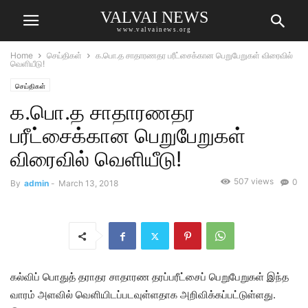
VALVAI NEWS
www.valvainews.org
Home
செய்திகள்
க.பொ.த சாதாரணதர பரீட்சைக்கான பெறுபேறுகள் விரைவில்
வெளியீடு!
செய்திகள்
க.பொ.த சாதாரணதர
பரீட்சைக்கான பெறுபேறுகள்
விரைவில் வெளியீடு!
507 views
0
By
admin
-
March 13, 2018
கல்விப் பொதுத் தராதர சாதாரண தரப்பரீட்சைப் பெறுபேறுகள் இந்த
வாரம் அளவில் வெளியிடப்படவுள்ளதாக அறிவிக்கப்பட்டுள்ளது.