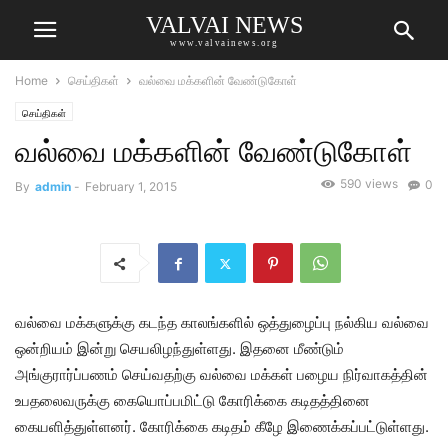
VALVAI NEWS
www.valvainews.org
Home
செய்திகள்
வல்வை மக்களின் வேண்டுகோள்
செய்திகள்
வல்வை மக்களின் வேண்டுகோள்
590 views
0
By
admin
-
February 1, 2015
வல்வை மக்களுக்கு கடந்த காலங்களில் ஒத்துழைப்பு நல்கிய வல்வை
ஒன்றியம் இன்று செயலிழந்துள்ளது. இதனை மீண்டும்
அங்குரார்ப்பணம் செய்வதற்கு வல்வை மக்கள் பழைய நிர்வாகத்தின்
உபதலைவருக்கு கையொப்பமிட்டு கோரிக்கை கடிதத்தினை
கையளித்துள்ளனர். கோரிக்கை கடிதம் கீழே இணைக்கப்பட்டுள்ளது.