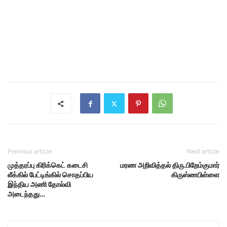
Previous article
Next article
முத்தரப்பு கிரிக்கெட் கடைசி
மரண அறிவித்தல் திரு.பிறேம்குமார்
லீக்கில் பேட்டிங்கில் சொதப்பிய
கிருஸ்ணபிள்ளை
இந்திய அணி தோல்வி
அடைந்தது…