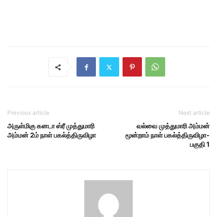
Previous article
Next article
அருள்மிகு கனடா ஸ்ரீ முத்துமாரி
வல்வை முத்துமாரி அம்மன்
அம்மன் 2ம் நாள் பகல்த்திருவிழா
மூன்றாம் நாள் பகல்த்திருவிழா-
பகுதி 1