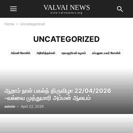
VALVAI NEWS
www.valvainews.org
Home
Uncategorized
UNCATEGORIZED
அம்மன் கோவில்
அறிவித்தல்கள்
உதயசூரியன் கழகம்
கப்பலுடையவர் கோவில்
சிதம்பரா கல்லூரி
சிவகுரு வித்தியாசாலை
செய்திகள்
தமிழ்ப்பெயர்கள்
வல்வை நலம்புரி சங்கம் ஐ.இ
வல்வை நலம்புரிசங்கம் கனடா
வல்வை புளுஸ் பொன் விழா மலர்
வல்வை விளையாட்டு கழகம்
வல்வை விளையாட்டு செய்திகள்
விக்னேஸ்வரா வாசிகசாலை
விழாக்கள்
ஆறாம் நாள் பகல்த் திருவிழா 22/04/2026
-வல்வை முத்துமாரி அம்மன் ஆலயம்
admin
-
April 22, 2026