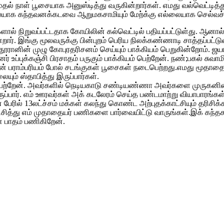
முதல் நாள் பூசையாக அனுஸ்டித்து வருகின்றார்கள். எமது வல்வெட்
்லையாக கந்தவனக்கடவை ஆறுமகசாமியும் மேற்க்கு எல்லையாக செல்வச்சந
ால் நிறுவப்பட்டதாக கோயிலின் கல்வெட்டில் பதியப்பட்டுள்து. ஆனால
. இங்கு மூலவருக்கு பின்புறம் பெரிய நிலக்கண்ணாடி சாத்தப்பட்டுள்
ரானின் முழு கோபுரதரிசனம் செய்யும் பாக்கியம் பெறுகின்றோம். ஜயா
் உப்புக்கஞ்சி பிரசாதம் பருகும் பாக்கியம் பெற்றேன். நண்;பகல் ச
 பராம்பரியம் போல் சடங்குகள் பூசைகள் நடைபெற்றது.எமது மூதாத
ும் ஸ்தாபித்து இருப்பார்கள்.
யம் பெற்றேன். அவர்களில் நெடியகாடு சண்டியண்ணா அவர்களை முருக
ுப்பார். எம் ஊரவர்கள் அக் கடலேரம் செய்த பண்டமாற்று வியாபாரங்கள் 
ேரில் 13லட்ச்சம் மக்கள் கலந்து கொண்ட அற்புதக்காட்சியும் தரிசிக்க
ிசித்து எம் முதாதையர் பணிகளை பார்வையிட்டு வாருங்கள்.இக் கந்தசஸ
் பாதம் பணிகிறேன்.