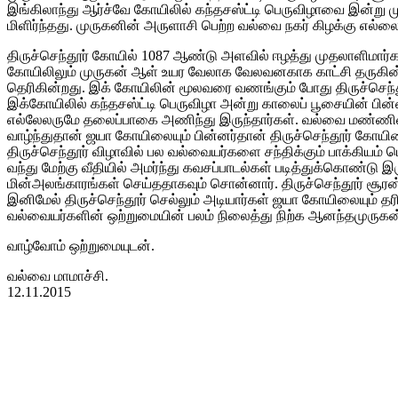
இங்கிலாந்து ஆர்ச்வே கோயிலில் கந்தசஸ்ட்டி பெருவிழாவை இன்று 
மிளிர்ந்தது. முருகனின் அருளாசி பெற்ற வல்வை நகர் கிழக்கு எல
திருச்செந்தூர் கோயில் 1087 ஆண்டு அளவில் ஈழத்து முதலாளிமார்கள
கோயிலிலும் முருகன் ஆள் உயர வேலாக வேலவனகாக காட்சி தருகின்றார்
தெரிகின்றது. இக் கோயிலின் மூலவரை வணங்கும் போது திருச்செந்தூ
இக்கோயிலில் கந்தசஸ்ட்டி பெருவிழா அன்று காலைப் பூசையின் பின்னர
எல்லேலருமே தலைப்பாகை அணிந்து இருந்தார்கள். வல்வை மண்ணின்
வாழ்ந்துதான் ஜயா கோயிலையும் பின்னர்தான் திருச்செந்தூர் கோயிலைய
திருச்செந்தூர் விழாவில் பல வல்வையர்களை சந்திக்கும் பாக்கி
வந்து மேற்கு வீதியில் அமர்ந்து கவசப்பாடல்கள் படித்துக்கொண்டு இர
மின்அலங்காரங்கள் செய்ததாகவும் சொன்னார். திருச்செந்தூர் சூரன் ப
இனிமேல் திருச்செந்தூர் செல்லும் அடியார்கள் ஜயா கோயிலையும் தர
வல்வையர்களின் ஒற்றுமையின் பலம் நிலைத்து நிற்க ஆனந்தமுருகன
வாழ்வோம் ஒற்றுமையுடன்.
வல்வை மாமாச்சி.
12.11.2015