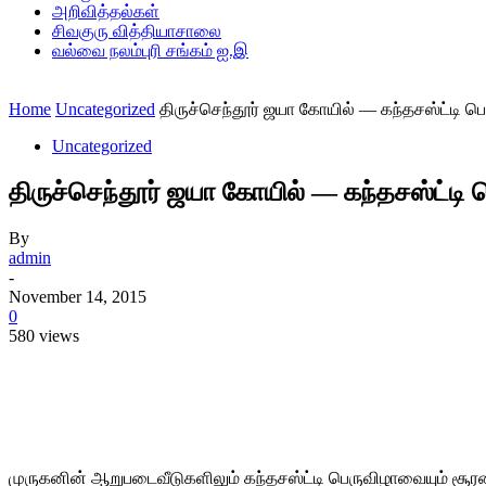
அறிவித்தல்கள்
சிவகுரு வித்தியாசாலை
வல்வை நலம்புரி சங்கம் ஐ.இ
Home
Uncategorized
திருச்செந்தூர் ஜயா கோயில் — கந்தசஸ்ட்டி பெரு
Uncategorized
திருச்செந்தூர் ஜயா கோயில் — கந்தசஸ்ட்டி பெர
By
admin
-
November 14, 2015
0
580 views
Share
முருகனின் ஆறுபடைவீடுகளிலும் கந்தசஸ்ட்டி பெருவிழாவையும் சூர