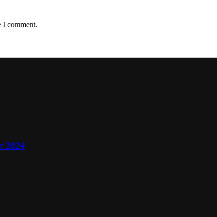
e I comment.
ா 2024