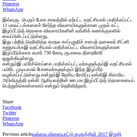
Pinterest
WhatsApp
இவ்வருட பெரும் போக காலத்தில் ஏற்பட்ட வறட்சியால் பாதிக்கப்பட்ட
11 மாவட்டங்களைச் சேர்ந்த விவசாயிகளுக்கான முதல் கட்ட
இழப்பீட்டுத் தொகை விவசாயிகளின் வங்கிக் கணக்குகளில்
வைப்பிலிடப்பட்டுள்ளது.
இது பற்றித் தெரிவித்த கமநல காப்புறுதிச் சபைத் தலைவர் சிட்னி
கஜநாயக்கஇ வறட்சியால் பாதிக்கப்பட்ட விவசாயிகளுக்கான
இழப்பீடுக்காக சுமார் 730 கோடி ரூபாவை திறைசேரி
ஒதுக்கியுள்ளது.
என்றும்இ பயிர்ச்செய்கை பாதிக்கப்பட்டவர்களுக்கும்இ வறட்சியால்
பயிரிட முடியாமல் போனவர்களுக்கும் இந்த இழப்பீடு
வழங்கப்பட்டுள்ளது என்றும்இ தேசிய சேமிப்பு வங்கிஇ கிராமிய
அபிவிருத்தி வங்கி ஆகியவற்றின் ஊடாக இழப்பீட்டுத் தொகையைப்
பெற்றுக்கொள்ளலாம் என்றும் தெரிவித்தார்.
Share
Facebook
Twitter
Pinterest
WhatsApp
Previous article
வல்வை விளையாட்டு கழகத்தின் 2017 இறுதி