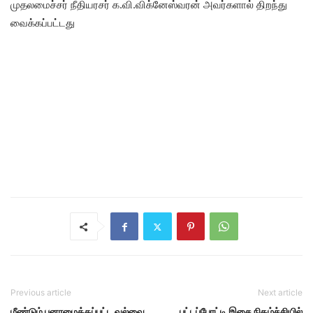
முதலமைச்சர் நீதியரசர் க.வி.விக்னேஸ்வரன் அவர்களால் திறந்து
வைக்கப்பட்டது
Previous article
Next article
மீண்டும் புனரமைக்கப்பட்ட வல்வை
பட்டப்போட்டி இசை நிகழ்ச்சியில்