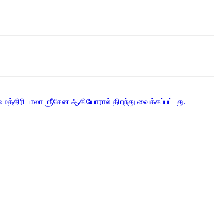
மைத்திரி பாலா ஶ்ரீசேன ஆகியோரால் திறந்து வைக்கப்பட்டது.