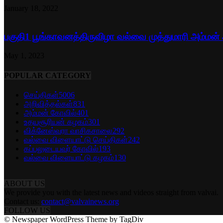
January 18, 2022
பகுதி1 பூங்காவனத்திருவிழா வல்வை முத்துமாரி அம்மன்
May 1, 2023
POPULAR CATEGORY
செய்திகள்
5006
அறிவித்தல்கள்
831
அம்மன் கோவில்
401
உதயசூரியன் கழகம்
301
விக்னேஸ்வரா வாசிகசாலை
292
வல்வை விளையாட்டு செய்திகள்
242
கப்பலுடையவர் கோவில்
193
வல்வை விளையாட்டு கழகம்
130
ABOUT US
We provide you with the latest news and videos straight from valvai.
Contact us:
contact@valvainews.org
FOLLOW US
© Newspaper WordPress Theme by TagDiv