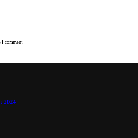
e I comment.
ா 2024