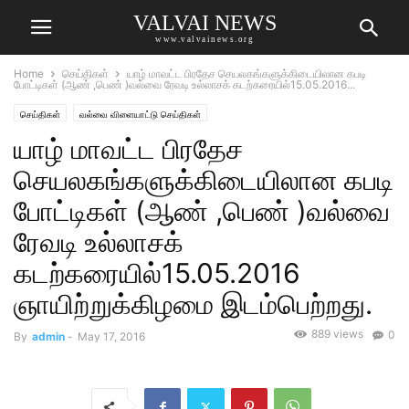
VALVAI NEWS
www.valvainews.org
Home
செய்திகள்
யாழ் மாவட்ட பிரதேச செயலகங்களுக்கிடையிலான கபடி
போட்டிகள் (ஆண் ,பெண் )வல்வை ரேவடி உல்லாசக் கடற்கரையில்15.05.2016...
செய்திகள்
வல்வை விளையாட்டு செய்திகள்
யாழ் மாவட்ட பிரதேச
செயலகங்களுக்கிடையிலான கபடி
போட்டிகள் (ஆண் ,பெண் )வல்வை
ரேவடி உல்லாசக்
கடற்கரையில்15.05.2016
ஞாயிற்றுக்கிழமை இடம்பெற்றது.
889 views
0
By
admin
-
May 17, 2016