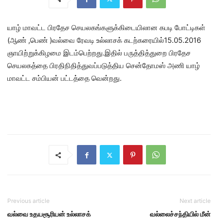
யாழ் மாவட்ட பிரதேச செயலகங்களுக்கிடையிலான கபடி போட்டிகள்
(ஆண் ,பெண் )வல்வை ரேவடி உல்லாசக் கடற்கரையில்15.05.2016
ஞாயிற்றுக்கிழமை இடம்பெற்றது.இதில் பருத்தித்துறை பிரதேச
செயலகத்தை பிரதிநிதித்துவப்படுத்திய சென்தோமஸ் அணி யாழ்
மாவட்ட சம்பியன் பட்டத்தை வென்றது.
Previous article
Next article
வல்வை உதயசூரியன் உல்லாசக்
வல்லைச்சந்தியில் மீன்