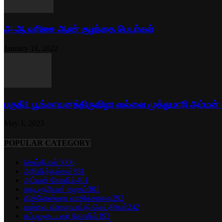
அ-ஆ வரிசை ஆண் குழந்தை பெயர்கள்
January 18, 2022
பகுதி1 பூங்காவனத்திருவிழா வல்வை முத்துமாரி அம்மன்
May 1, 2023
POPULAR CATEGORY
செய்திகள்
5006
அறிவித்தல்கள்
831
அம்மன் கோவில்
401
உதயசூரியன் கழகம்
301
விக்னேஸ்வரா வாசிகசாலை
292
வல்வை விளையாட்டு செய்திகள்
242
கப்பலுடையவர் கோவில்
193