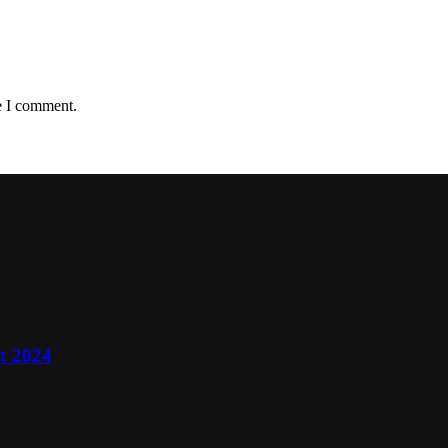
e I comment.
ா 2024