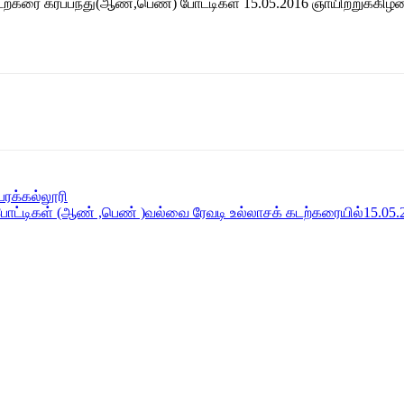
்கரை கரப்பந்து(ஆண்,பெண்) போட்டிகள் 15.05.2016 ஞாயிற்றுக்கி
பரக்கல்லூரி
ட்டிகள் (ஆண் ,பெண் )வல்வை ரேவடி உல்லாசக் கடற்கரையில்15.05.2