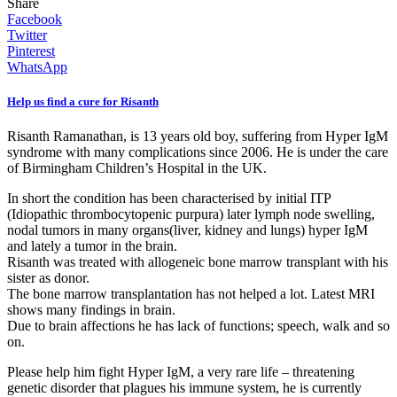
Share
Facebook
Twitter
Pinterest
WhatsApp
Help us find a cure for Risanth
Risanth Ramanathan, is 13 years old boy, suffering from Hyper IgM
syndrome with many complications since 2006. He is under the care
of Birmingham Children’s Hospital in the UK.
In short the condition has been characterised by initial ITP
(Idiopathic thrombocytopenic purpura) later lymph node swelling,
nodal tumors in many organs(liver, kidney and lungs) hyper IgM
and lately a tumor in the brain.
Risanth was treated with allogeneic bone marrow transplant with his
sister as donor.
The bone marrow transplantation has not helped a lot. Latest MRI
shows many findings in brain.
Due to brain affections he has lack of functions; speech, walk and so
on.
Please help him fight Hyper IgM, a very rare life – threatening
genetic disorder that plagues his immune system, he is currently