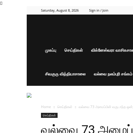
Saturday, August 8, 2026
Sign in / Join
முகப்பு
செய்திகள்
விக்னேஸ்வரா வாசிகச
சிவகுரு வித்தியாசாலை
வல்வை நலம்புரி சங்கம
Home
செய்திகள்
வல்வை 73 அமைப்பின் வருடாந்த ஒன்று
செய்திகள்
வல்வை 73 அமைப்ப