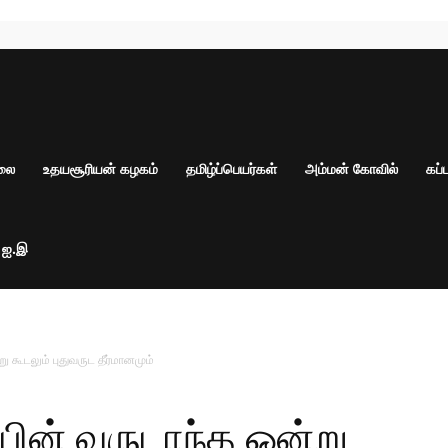
ாலை
உதயசூரியன் கழகம்
தமிழ்ப்பெயர்கள்
அம்மன் கோவில்
கப்
் ஐ.இ
 கூடலும் புதுவருட தீர்மானமும்
ின் வருடாந்த ஒன்று