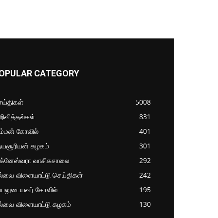
OPULAR CATEGORY
ய்திகள்
5008
ிவித்தல்கள்
831
ம்மன் கோவில்
401
தயசூரியன் கழகம்
301
ிக்னேஸ்வரா வாசிகசாலை
292
ல்வை விளையாட்டு செய்திகள்
242
்பலுடையவர் கோவில்
195
ல்வை விளையாட்டு கழகம்
130