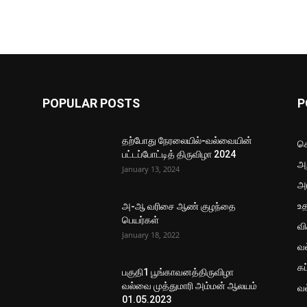
POPULAR POSTS
P
தற்போது நேரலையில்-வல்வையின்
செ
பட்டப்போட்டித் திருவிழா 2024
அற
January 13, 2024
அ
உ
அ-ஆ வரிசை ஆண் குழந்தை
பெயர்கள்
வ
January 18, 2022
வ
கப
பகுதி1 பூங்காவனத்திருவிழா
வல்வை முத்துமாரி அம்மன் ஆலயம்
வ
01.05.2023