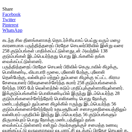
Share
Facebook
Twitter
Pinterest
WhatsApp
கடந்த சில தினங்களாகத் தொடர்ச்சியாகப் பெய்து வரும் மழை
காரணமாக பருத்தித்தறைப் பிரதேச செயலர்பிரிவில் இன்று வரை
258 குடும்பங்கள் பாதிக்கப்பட்டுள்ளதுடன் அவற்றில் 138
குடும்பங்கள் இடம்பெயர்ந்தது பொது இடங்களில் தங்க
வைக்கப்பட்டுள்ளனர்.
பருத்தித்தறைப் பிரதேச செயலர் பிரிவில் கெருடாவில் கிழக்கு,
பொலிகண்டி, வியாபாரி மூலை, புலோலி மேற்கு, புலோலி
தென்மேற்கு, வல்லிபுரம் மற்றும் தும்பளை கிழக்கு உட்பட்ட கிராம
சேவையாளர் பிரிவுகளைச்சேர்ந்த சுமார் 258 குடும்பங்களைக்
சேர்ந்த 1005 பேர் வெள்ளத்hல் கடும் பாதிப்புக்குள்ளாகியுள்ளனர்.
இக்குடும்பங்களில் பொலிகண்டியில் இருந்து இடம்பெயர்ந்த 28
குடும்பங்களைச்சேர்ந்தோர் பொலிகண்டி பொது நோக்கு
மண்டபத்திலும் தும்பளை கிழக்கில் ஈருந்து இடம்பெயர்ந்த 56
குடும்பங்களைச்சேர்ந்தோர் உதயசூரியன் சனசமூகநிலையத்திலும்
வல்லிபரம் பகுதியில் இரந்து இடம்பெயரந்த 56 குடும்பங்களும்
திருமால்புரம் பொது நோக்கு மண்டபத்திலும் தங்க
வைக்கப்பட்டுள்ளனர் என்றும் அவர்களுக்குச் சமைத்த உணவு
வழங்கப்பட்டு வருவதாகவும் வடமராட்சி வடக்குப் பிரதேச செயலர் த.