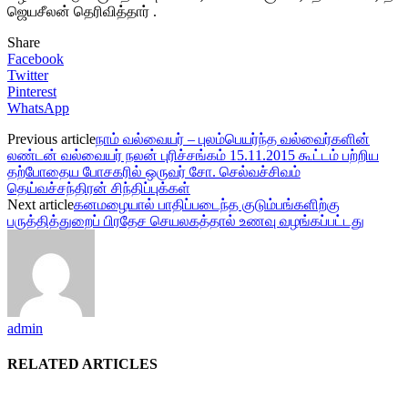
ஜெயசீலன் தெரிவித்தார் .
Share
Facebook
Twitter
Pinterest
WhatsApp
Previous article
நாம் வல்வையர் – புலம்பெயர்ந்த வல்வைர்களின்
லண்டன் வல்வையர் நலன் புரிச்சங்கம் 15.11.2015 கூட்டம் பற்றிய
தற்போதைய போசகரில் ஒருவர் சோ. செல்வச்சிவம்
தெய்வச்சந்திரன் சிந்திப்புக்கள்
Next article
கனமழையால் பாதிப்படைந்த குடும்பங்களிற்கு
பருத்தித்துறைப் பிரதேச செயலகத்தால் உணவு வழங்கப்பட்டது
admin
RELATED ARTICLES