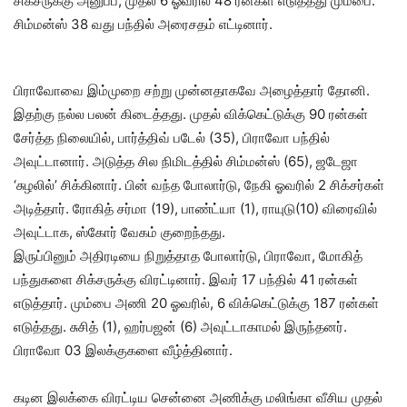
சிக்சருக்கு அனுப்ப, முதல் 6 ஓவரில் 48 ரன்கள் எடுத்தது மும்பை.
சிம்மன்ஸ் 38 வது பந்தில் அரைசதம் எட்டினார்.
பிராவோவை இம்முறை சற்று முன்னதாகவே அழைத்தார் தோனி.
இதற்கு நல்ல பலன் கிடைத்தது. முதல் விக்கெட்டுக்கு 90 ரன்கள்
சேர்த்த நிலையில், பார்த்திவ் படேல் (35), பிராவோ பந்தில்
அவுட்டானார். அடுத்த சில நிமிடத்தில் சிம்மன்ஸ் (65), ஜடேஜா
‘சுழலில்’ சிக்கினார். பின் வந்த போலார்டு, நேகி ஓவரில் 2 சிக்சர்கள்
அடித்தார். ரோகித் சர்மா (19), பாண்ட்யா (1), ராயுடு(10) விரைவில்
அவுட்டாக, ஸ்கோர் வேகம் குறைந்தது.
இருப்பினும் அதிரடியை நிறுத்தாத போலார்டு, பிராவோ, மோகித்
பந்துகளை சிக்சருக்கு விரட்டினார். இவர் 17 பந்தில் 41 ரன்கள்
எடுத்தார். மும்பை அணி 20 ஓவரில், 6 விக்கெட்டுக்கு 187 ரன்கள்
எடுத்தது. சுசித் (1), ஹர்பஜன் (6) அவுட்டாகாமல் இருந்தனர்.
பிராவோ 03 இலக்குகளை வீழ்த்தினார்.
கடின இலக்கை விரட்டிய சென்னை அணிக்கு மலிங்கா வீசிய முதல்