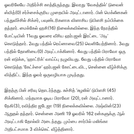
ஓவரிலேயே அதிர்ச்சி காத்திருந்தது. இவரது ‘வேகத்தில்’ டுவைன்
ஸ்மித்(0) சர்ச்சைக்குரிய முறையில் அவுட்டானார். பின் மெக்லீனகன்
பந்துவீச்சில் சிக்சர், பவுண்டரிகளாக விளாசிய டுபிளசி நம்பிக்கை
தந்தார். மைக்கேல் ஹசி(16) நிலைக்கவில்லை. இந்த நேரத்தில்
போட்டியின் 11வது ஓவரை வீசிய ஹர்பஜன் இரட்டை ‘அடி’
கொடுத்தார். 2வது பந்தில் ரெய்னாவை(25) வெளியேற்றினார். 3வது
பந்தில் தோனியை(0) அவுட்டாக்கினார். 4வது பந்தில் பிராவோ ஒரு
ரன் எடுக்க, ‘ஹாட்ரிக்’ வாய்ப்பு நழுவியது. 6வது பந்தில் பிராவோ
கொடுத்த ‘கேட்ச்சை’ ஹர்பஜன் கோட்டைவிட, சென்னை வீழ்ச்சிக்கு
வித்திட்ட இந்த ஓவர் ஒருவழியாக முடிந்தது.
இதற்கு பின் சரிவு தொடர்ந்தது. சுச்சித் ‘சுழலில்’ டுபிளசி (45)
சிக்கினார். மந்தமாக ஓடிய பிராவோ (20), ரன் அவுட்டானார்.
நேகி(3), ரவிந்திர ஜடேஜா (19) நிலைக்கவில்லை. அஷ்வின்(23)
ஆறுதல் தந்தார். சென்னை அணி 19 ஓவரில் 162 ரன்களுக்கு ஆல்
அவுட்டாகி தோல்வி அடைந்தது. மும்பை சார்பில் மலிங்கா
அதிபட்சமாக 3 விக்கெட் வீழ்த்தினார்.