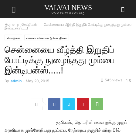
VALVAI NEWS
www.valvainews.org
Home
செய்திகள்
சென்னையை வீழ்த்தி இறுதிப் போட்டிக்கு நுழைந்தது மும்பை
இன்டியன்ஸ்…..!
செய்திகள்
வல்வை விளையாட்டு செய்திகள்
சென்னையை வீழ்த்தி இறுதிப்
போட்டிக்கு நுழைந்தது மும்பை
இன்டியன்ஸ்…..!
545 views
0
By
admin
-
May 20, 2015
ஐ.பி.எல்., தொடரின் பைனலுக்கு முதல்
அணியாக முன்னேறியது மும்பை. நேற்றைய தகுதிச் சுற்று 01ல்