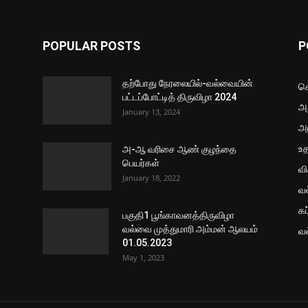
POPULAR POSTS
P
தற்போது நேரலையில்-வல்வையின்
செ
பட்டப்போட்டித் திருவிழா 2024
அற
January 13, 2024
அ
உ
அ-ஆ வரிசை ஆண் குழந்தை
பெயர்கள்
வ
January 18, 2022
வ
கப
பகுதி1 பூங்காவனத்திருவிழா
வல்வை முத்துமாரி அம்மன் ஆலயம்
வ
01.05.2023
May 1, 2023