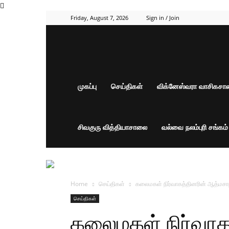
Friday, August 7, 2026
Sign in / Join
முகப்பு
செய்திகள்
விக்னேஸ்வரா வாசிகச
சிவகுரு வித்தியாசாலை
வல்வை நலம்புரி சங்கம
Home
செய்திகள்
கலைமகள் நிர்வாகத்தினரின் ஆத்மசாந்
செய்திகள்
கலைமகள் நிர்வாக