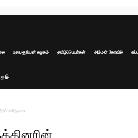
ாலை
உதயசூரியன் கழகம்
தமிழ்ப்பெயர்கள்
அம்மன் கோவில்
கப்
் ஐ.இ
திப்பிரார்த்தனை
த்தினரின்