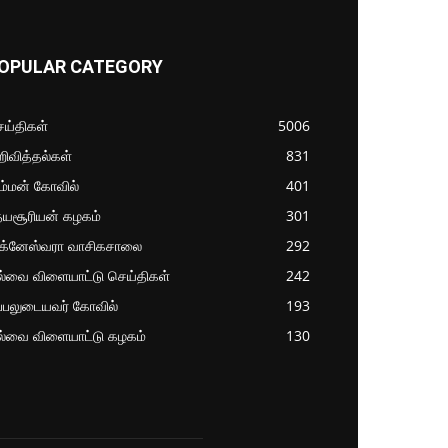
OPULAR CATEGORY
ய்திகள்
5006
ிவித்தல்கள்
831
ம்மன் கோவில்
401
தயசூரியன் கழகம்
301
ிக்னேஸ்வரா வாசிகசாலை
292
ல்வை விளையாட்டு செய்திகள்
242
்பலுடையவர் கோவில்
193
ல்வை விளையாட்டு கழகம்
130