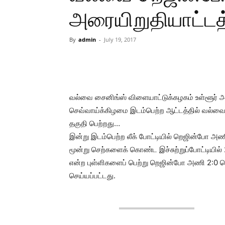
அரையிறுதியாட்டத்
By
admin
-
July 19, 2017
Share
வல்வை சைனிங்ஸ் விளையாட்டுக்கழகம் உள்ளூர் அணி
செவ்வாய்க்கிழமை இடம்பெற்ற ஆட்டத்தில் வல்வை
தகுதி பெற்றது…
இன்று இடம்பெற்ற லீக் போட்டியில் றெஜின்போ அண
மூன்று செற்களைக் கொண்ட இச்சுற்றுப்போட்டியில்
என்ற புள்ளிகளைப் பெற்று றெஜின்போ அணி 2:0 செற
செய்யப்பட்டது.