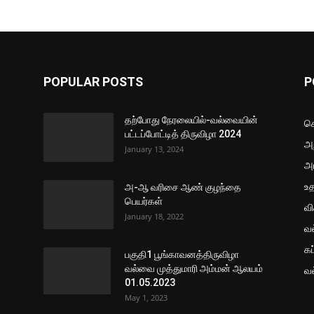
POPULAR POSTS
P
தற்போது நேரலையில்-வல்வையின்
செ
பட்டப்போட்டித் திருவிழா 2024
அற
January 13, 2024
அ
உ
அ-ஆ வரிசை ஆண் குழந்தை
பெயர்கள்
வ
January 18, 2022
வ
கப
பகுதி1 பூங்காவனத்திருவிழா
வல்வை முத்துமாரி அம்மன் ஆலயம்
வ
01.05.2023
May 1, 2023