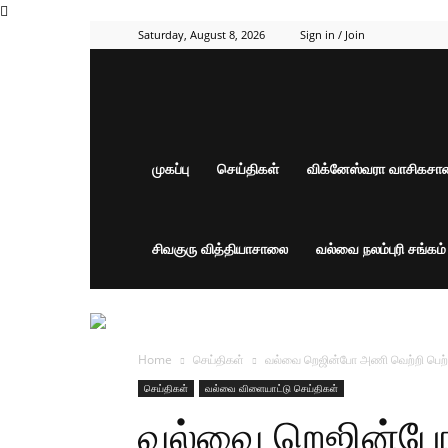
Saturday, August 8, 2026
Sign in / Join
முகப்பு
செய்திகள்
விக்னேஸ்வரா வாசிகச
சிவகுரு வித்தியாசாலை
வல்வை நலம்புரி சங்கம
Home
செய்திகள்
வல்வை றெஜின்போ அணி வெற்றி பெற்று
செய்திகள்
வல்வை விளையாட்டு செய்திகள்
வல்வை றெஜின்போ