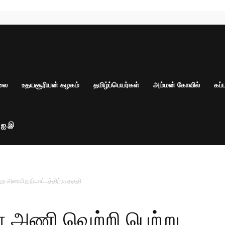
ாலை
உதயசூரியன் கழகம்
தமிழ்ப்பெயர்கள்
அம்மன் கோவில்
கப்
் ஐ.இ
 அரையிறுதியாட்டத்திற்கு தகுதி
 அணி வெற்றி பெற்று