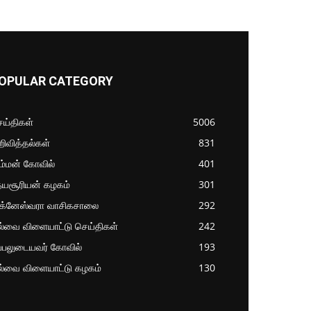
OPULAR CATEGORY
ய்திகள்
5006
ிவித்தல்கள்
831
ம்மன் கோவில்
401
தயசூரியன் கழகம்
301
ிக்னேஸ்வரா வாசிகசாலை
292
ல்வை விளையாட்டு செய்திகள்
242
்பலுடையவர் கோவில்
193
ல்வை விளையாட்டு கழகம்
130