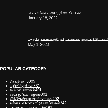
அ-ஆ வரிசை ஆண் குழந்தை பெயர்கள்
January 18, 2022
பகுதி1 பூங்காவனத்திருவிழா வல்வை முத்துமாரி அம்மன்
May 1, 2023
POPULAR CATEGORY
செய்திகள்
5005
அறிவித்தல்கள்
831
அம்மன் கோவில்
401
உதயசூரியன் கழகம்
301
விக்னேஸ்வரா வாசிகசாலை
292
வல்வை விளையாட்டு செய்திகள்
242
கப்பலுடையவர் கோவில்
191