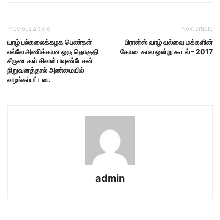
Previous article
Next article
யாழ் பல்கலைக்கழக பெண்கள்
பிரான்ஸ் வாழ் வல்வை மக்களின்
எல்லே அணிக்கான ஒரு தொகுதி
கோடைகால ஒன்று கூடல் – 2017
சீருடைகள் சிவன் பவுண்டேசன்
நிறுவனத்தால் அண்மையில்
வழங்கப்பட்டன.
admin