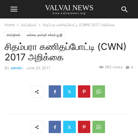
VALVAI NEWS
www.valvainews.org
Home
செய்திகள்
சிதம்பரா கணிதப்போட்டி (CWN) 2017 அறிக்கை
செய்திகள்
வல்வை நலம்புரி சங்கம் ஐ.இ
சிதம்பரா கணிதப்போட்டி (CWN)
2017 அறிக்கை
982 views
0
By
admin
-
June 25, 2017