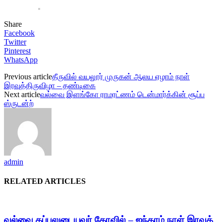
Share
Facebook
Twitter
Pinterest
WhatsApp
Previous article
தீருவில் வயலூர் முருகன் ஆலய ஏழாம் நாள்
இரவுத்திருவிழா – தண்டிகை
Next article
வல்வை இளங்கோ ராமரட்ணம் டென்மார்க்கின் சூப்ப
ஸ்ருடன்ற்
admin
RELATED ARTICLES
வல்வை கப்பலுடையவர் கோவில் – ஐந்தாம் நாள் இரவுத்