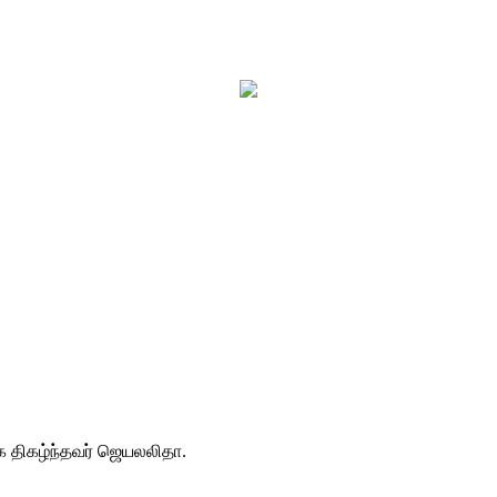
க திகழ்ந்தவர் ஜெயலலிதா.