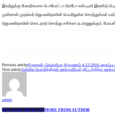
இவற்றுக்கு மேலதிகமாக டொயோட்டா பிராடோ எஸ்.யு,வி இரண்டு பெறும
முன்னாள் முதல்வர் ஜெயலலிதாவின் பெயரிலுள்ள சொத்துக்கள் யார் யா
ஜெயலலிதாவின் கொடநாடு சொத்து சசிகலா நடராஜனுக்கும், போயஸ் கா
Share
Previous article
திருசுதன்- கௌசியா திருமணம் 4-12-2016 புகைப்படங
Next article
ஆங்கில மொழித்திறன் ஊக்குவிப்புத் திட்டத்திற்கு ஊக்குவ
admin
RELATED ARTICLES
MORE FROM AUTHOR