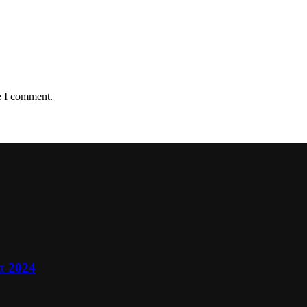
e I comment.
ா 2024