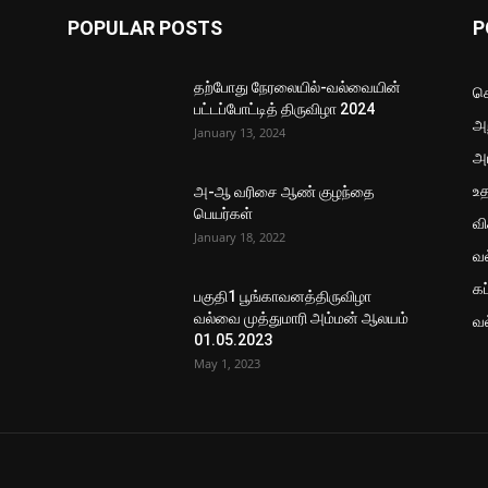
POPULAR POSTS
P
தற்போது நேரலையில்-வல்வையின்
செ
பட்டப்போட்டித் திருவிழா 2024
அற
January 13, 2024
அ
உ
அ-ஆ வரிசை ஆண் குழந்தை
பெயர்கள்
வ
January 18, 2022
வ
கப
பகுதி1 பூங்காவனத்திருவிழா
வல்வை முத்துமாரி அம்மன் ஆலயம்
வ
01.05.2023
May 1, 2023