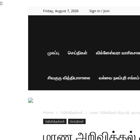
Friday, August 7, 2026
Sign in / Join
முகப்பு
செய்திகள்
விக்னேஸ்வரா வாசிகச
சிவகுரு வித்தியாசாலை
வல்வை நலம்புரி சங்கம
Home
அறிவித்தல்கள்
மரண அறிவித்தல் திருமதி. குமரக
அறிவித்தல்கள்
செய்திகள்
மரண அறிவித்தல் த