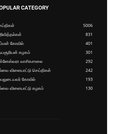
OPULAR CATEGORY
ய்திகள்
5006
ிவித்தல்கள்
831
ம்மன் கோவில்
401
தயசூரியன் கழகம்
301
ிக்னேஸ்வரா வாசிகசாலை
292
ல்வை விளையாட்டு செய்திகள்
242
்பலுடையவர் கோவில்
193
ல்வை விளையாட்டு கழகம்
130