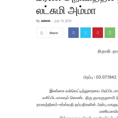
லட்சுமி அம்மா
By
admin
-
July 19, 2016
Share
திருமதி. கு
பிறப்பு : 03.07
இலங்கை வல்வெட்டித்துறையை பிறப்பிடமாக
வசிப்பிடமாகவும் கொண்ட திரு குமரகுருசாமி
நாகரத்தினம்-சர்ஸ்வதி தம்பதிகளின் அன்பு மகளு
மணியளவில்