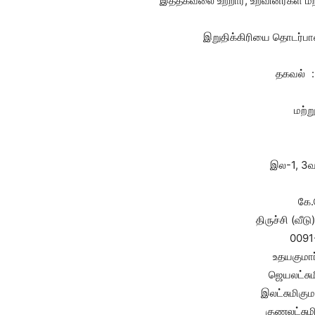
இத்தகவலை உற்றார், உறவினர்கள் மற்
இறுதிக்கிரியை தொடர்பான 
தகவல் : 
மற்று
இல-1, 3வ
கே.க
திருச்சி (வ
0091
உதயகுமா
ஜெயலட்சு
இலட்சுமிகு
குணலட்சு