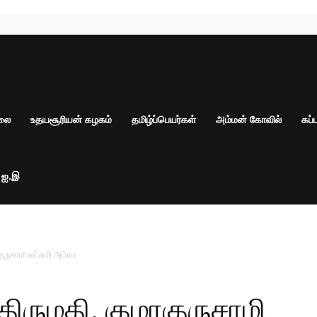
ாலை
உதயசூரியன் கழகம்
தமிழ்ப்பெயர்கள்
அம்மன் கோவில்
கப்
் ஐ.இ
ுருசாமி லட்சுமி அம்மா
ிருமதி. குமரகுருசாமி