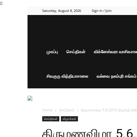
Saturday, August 8, 2026
Sign in / Join
முகப்பு
செய்திகள்
விக்னேஸ்வரா வாசிகச
சிவகுரு வித்தியாசாலை
வல்வை நலம்புரி சங்கம
Home
செய்திகள்
திருமணவிழா 5.6.2016 நிஷாந்த் கிறி
செய்திகள்
விழாக்கள்
திருமணவிழா 5.6.