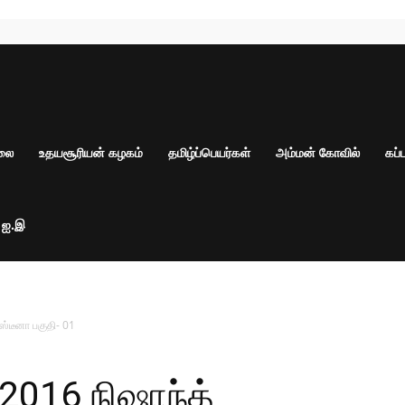
ாலை
உதயசூரியன் கழகம்
தமிழ்ப்பெயர்கள்
அம்மன் கோவில்
கப்
் ஐ.இ
ஸ்டீனா பகுதி- 01
2016 நிஷாந்த்