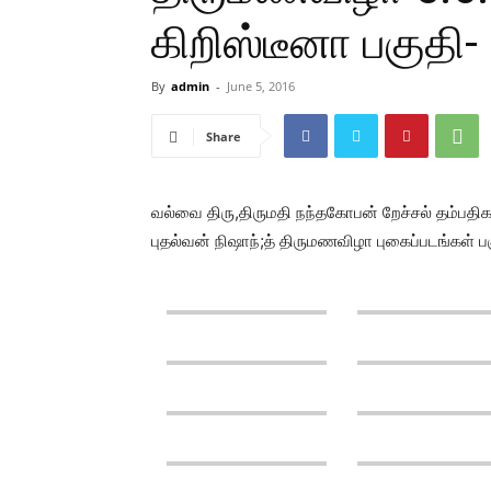
கிறிஸ்டீனா பகுதி-
By
admin
-
June 5, 2016
Share
வல்வை திரு,திருமதி நந்தகோபன் றேச்சல் தம்பதிகள
புதல்வன் நிஷாந்;த் திருமணவிழா புகைப்படங்கள் ப