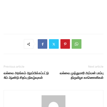
Previous article
Next article
வல்வை அரங்கம் ஆரம்பிக்கப்பட்டு
வல்வை முத்துமாரி அம்மன் பாம்பு
4ம் ஆண்டு சிறப்பு நிகழ்வுகள்
திருவிழா காணொளிகள்