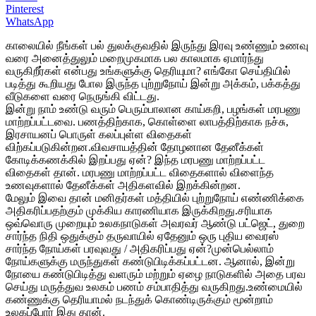
Pinterest
WhatsApp
காலையில் நீங்கள் பல் துலக்குவதில் இருந்து இரவு உண்ணும் உணவு
வரை அனைத்துலும் மறைமுகமாக பல காலமாக ஏமார்ந்து
வருகிறீர்கள் என்பது உங்களுக்கு தெரியுமா? எங்கோ செய்தியில்
படித்து கூறியது போல இருந்த புற்றுநோய் இன்று அக்கம், பக்கத்து
வீடுகளை வரை நெருங்கி விட்டது.
இன்று நாம் உண்டு வரும் பெரும்பாலான காய்கறி, பழங்கள் மரபணு
மாற்றப்பட்டவை. பணத்திற்காக, கொள்ளை லாபத்திற்காக நச்சு,
இரசாயனப் பொருள் கலப்புள்ள விதைகள்
விற்கப்படுகின்றன.விவசாயத்தின் தோழனான தேனீக்கள்
கோடிக்கணக்கில் இறப்பது ஏன்? இந்த மரபணு மாற்றப்பட்ட
விதைகள் தான். மரபணு மாற்றப்பட்ட விதைகளால் விளைந்த
உணவுகளால் தேனீக்கள் அதிகளவில் இறக்கின்றன.
மேலும் இவை தான் மனிதர்கள் மத்தியில் புற்றுநோய் எண்ணிக்கை
அதிகரிப்பதற்கும் முக்கிய காரணியாக இருக்கிறது.சரியாக
ஒவ்வொரு முறையும் உலகநாடுகள் அவரவர் ஆண்டு பட்ஜெட், துறை
சார்ந்த நிதி ஒதுக்கும் தருவாயில் ஏதேனும் ஒரு புதிய வைரஸ்
சார்ந்த நோய்கள் பரவுவது / அதிகரிப்பது ஏன்?முன்பெல்லாம்
நோய்களுக்கு மருந்துகள் கண்டுபிடிக்கப்பட்டன. ஆனால், இன்று
நோயை கண்டுபிடித்து வளரும் மற்றும் ஏழை நாடுகளில் அதை பரவ
செய்து மருத்துவ உலகம் பணம் சம்பாதித்து வருகிறது.உண்மையில்
கண்ணுக்கு தெரியாமல் நடந்துக் கொண்டிருக்கும் மூன்றாம்
உலகப்போர் இது தான்.