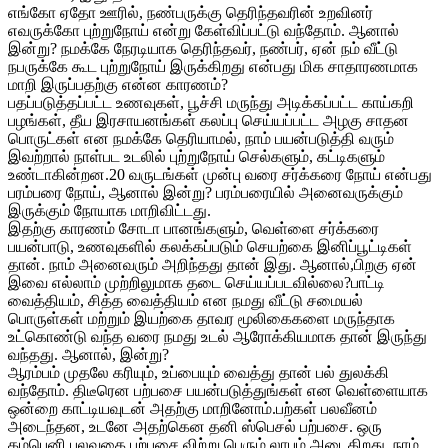
எங்கோ ஏதோ ஊரில், நண்பருக்கு தெரிந்தவரின் உறவினர்
எவருக்கோ புற்றுநோய் என்று கேள்விப்பட்டு வந்தோம். ஆனால்
இன்று? நமக்கே நேரடியாக தெரிந்தவர், நண்பர், ஏன் நம் வீட்டு
நபருக்கே கூட புற்றுநோய் இருக்கிறது என்பது மிக சாதாரணமாக
மாறி இருப்பதற்கு என்ன காரணம்?
பதப்படுத்தப்பட்ட உணவுகள், பூச்சி மருந்து அடிக்கப்பட்ட காய்கறி
பழங்கள், தீய இரசாயனங்கள் கலப்பு செய்யப்பட்ட அழகு சாதன
பொருட்கள் என நமக்கே தெரியாமல், நாம் பயன்படுத்தி வரும்
இவற்றால் நாள்பட உடலில் புற்றுநோய் செல்களும், கட்டிகளும்
உண்டாகின்றன.20 வருடங்கள் முன்பு வரை சர்க்கரை நோய் என்பது
பரம்பரை நோய், ஆனால் இன்று? பரம்பரையில் அனைவருக்கும்
இருக்கும் நோயாக மாறிவிட்டது.
இதற்கு காரணம் சோடா பானங்களும், வெள்ளை சர்க்கரை
பயன்பாடு, உணவுகளில் கலக்கப்படும் செயற்கை இனிப்பூட்டிகள்
தான். நாம் அனைவரும் அறிந்தது தான் இது. ஆனால்,பிறகு ஏன்
இவை எல்லாம் முற்றிலுமாக தடை செய்யப்படவில்லை?பாட்டி
வைத்தியம், சித்த வைத்தியம் என நமது வீட்டு சமையல்
பொருள்கள் மற்றும் இயற்கை தாவர மூலிகைகளை மருந்தாக
உட்கொண்டு வந்த வரை நமது உடல் ஆரோக்கியமாக தான் இருந்து
வந்தது. ஆனால், இன்று?
ஆரம்பம் முதலே கரியும், உப்பையும் வைத்து தான் பல் துலக்கி
வந்தோம். திடீரென பற்பசை பயன்படுத்துங்கள் என வெள்ளையாக
ஒன்றை காட்டியவுடன் அதற்கு மாறினோம்.பற்கள் பலவீனம்
அடைந்தன, உடனே அதற்கென தனி ஸ்பெசல் பற்பசை. ஒரு
கம்பெனி பலவகை பற்பசை விற்று பெரும் லாபம் அடைகிறது. நாம்