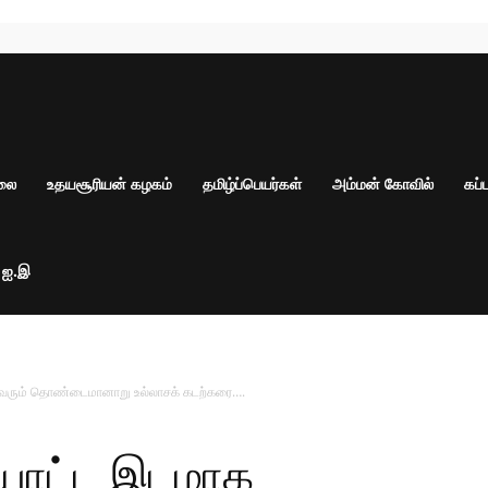
ாலை
உதயசூரியன் கழகம்
தமிழ்ப்பெயர்கள்
அம்மன் கோவில்
கப்
் ஐ.இ
ிவரும் தொண்டைமானாறு உல்லாசக் கடற்கரை….
ியாட்ட இடமாக