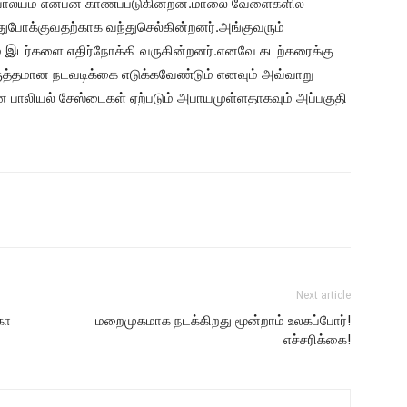
ியாலயம் என்பன காணப்படுகின்றன.மாலை வேளைகளில்
ுபோக்குவதற்காக வந்துசெல்கின்றனர்.அங்குவரும்
் இடர்களை எதிர்நோக்கி வருகின்றனர்.எனவே கடற்கரைக்கு
ருத்தமான நடவடிக்கை எடுக்கவேண்டும் எனவும் அவ்வாறு
மான பாலியல் சேஸ்டைகள் ஏற்படும் அபாயமுள்ளதாகவும் அப்பகுதி
Next article
கா
மறைமுகமாக நடக்கிறது மூன்றாம் உலகப்போர்!
எச்சரிக்கை!