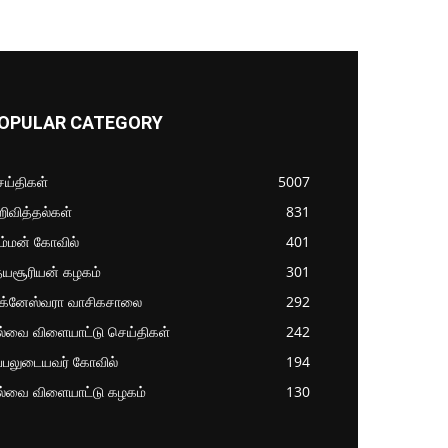
OPULAR CATEGORY
ய்திகள்
5007
ிவித்தல்கள்
831
ம்மன் கோவில்
401
தயசூரியன் கழகம்
301
ிக்னேஸ்வரா வாசிகசாலை
292
ல்வை விளையாட்டு செய்திகள்
242
்பலுடையவர் கோவில்
194
ல்வை விளையாட்டு கழகம்
130