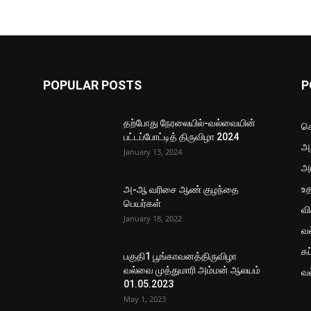
POPULAR POSTS
P
தற்போது நேரலையில்-வல்வையின்
செ
பட்டப்போட்டித் திருவிழா 2024
அற
January 13, 2024
அ
உ
அ-ஆ வரிசை ஆண் குழந்தை
பெயர்கள்
வ
January 18, 2022
வ
கப
பகுதி1 பூங்காவனத்திருவிழா
வல்வை முத்துமாரி அம்மன் ஆலயம்
வ
01.05.2023
May 1, 2023