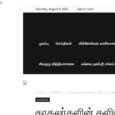
Saturday, August 8, 2026
Sign in / Join
முகப்பு
செய்திகள்
விக்னேஸ்வரா வாசிகச
சிவகுரு வித்தியாசாலை
வல்வை நலம்புரி சங்கம
Home
செய்திகள்
காதலர்களின் களியாட்ட இடமாக மாற
செய்திகள்
காதலர்களின் கள