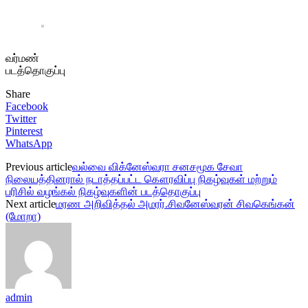
வர்மண்
படத்தொகுப்பு
Share
Facebook
Twitter
Pinterest
WhatsApp
Previous article
வல்வை விக்னேஸ்வரா சனசமூக சேவா
நிலையத்தினரால் நடாத்தப்பட்ட கௌரவிப்பு நிகழ்வுகள் மற்றும்
பரிசில் வழங்கல் நிகழ்வுகளின் படத்தொகுப்பு
Next article
மரண அறிவித்தல் அமரர்.சிவனேஸ்வரன் சிவகெங்கன்
(மோறா)
admin