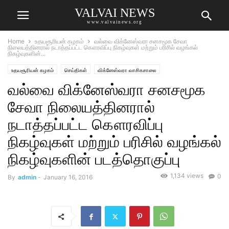
VALVAI NEWS
www.valvainews.org
Home
உதயசூரியன் கழகம்
வல்வை விக்னேஸ்வரா சனசமூக சேவா
நிலையத்தினரால் நடாத்தப்பட்ட கௌரவிப்பு நிகழ்வுகள் மற்றும் பரிசில் வழங்கல்
நிகழ்வுகளின்...
உதயசூரியன் கழகம்
செய்திகள்
விக்னேஸ்வரா வாசிகசாலை
வல்வை விக்னேஸ்வரா சனசமூக
சேவா நிலையத்தினரால்
நடாத்தப்பட்ட கௌரவிப்பு
நிகழ்வுகள் மற்றும் பரிசில் வழங்கல்
நிகழ்வுகளின் படத்தொகுப்பு
1,134 views
0
By
admin
-
January 16, 2016