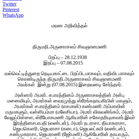
Twitter
Pinterest
WhatsApp
மரண அறிவித்தல்
திருமதி.அருணாசலம் சிவஞானமணி
பிறப்பு – 28.12.1938
இறப்பு – 07.08.2015
வல்வெட்டித்துறை நெடியகாட்டை பிறப்பிடமாகவும், வதிவிடமாகவும்
கொண்டிருந்த திருமதி.அருணாசலம் சிவஞானமணி
அவர்கள் இன்று (07.08.2015) இறைவனடி சேர்ந்தார்.
அன்னார் அமரா். சபாரத்தினம் அருணாசலத்தின் அன்பு
மனைவியும், அமரா்கள் வைரமுத்து ஸ்ரீரங்கநாயகியின் மகளும்,
அமரா்கள் சபாரத்தினம் (எசமான்) கண்மணி அம்மாவின்
மருமகளும், வள்ளியம்மா (மலேசியா), அமரா் விசுவலிங்கம், அமரர்
வேலுப்பிள்ளை, ஸ்ரீயோகமணி ஆகியாரின் சகோதரியுமாவார்.இவா்
இரத்தினசபாபதி (லண்டன்), அமரா் நடராசா, தியாகராசா,
ஜெயகௌரி, ஜெயராசா (கனடா), ஜெயலட்சுமி (லண்டன்),
சண்முகராசா, ஜெயராணி (ஜோ்மனி) ஆகியோரின் தாயாரும்,