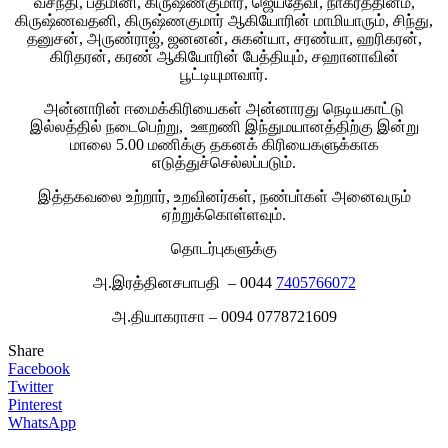
வசந்தி, பத்மினி, கிருஷ்ணகுமார், ஜெயதேவி, நாகரத்தினம்,
கிருஷ்ணவதனி, கிருஷ்ணகுமார் ஆகியோரின் மாமியாரும், சிந்து,
தனுசன், அருண்ராஜ், ஜனனன், சுகன்யா, சரண்யா, ஹரிகரன்,
கிரிதரன், கரண் ஆகியோரின் பேத்தியும், சஹானாவின்
பூட்டியுமாவார்.
அன்னாரின் ஈமைக்கிரியைகள் அன்னாரது நெடியகாட்டு
இல்லத்தில் நடைபெற்று, ஊறணி இந்துமயானத்திற்கு இன்று
மாலை 5.00 மணிக்கு தகனக் கிரியைகளுக்காக
எடுத்துச்செல்லப்படும்.
இத்தகவலை உற்றார், உறவினர்கள், நண்பா்கள் அனைவரும்
ஏற்றுக்கொள்ளவும்.
தொடர்புகளுக்கு
அ.இரத்தினசபாபதி – 0044
7405766072
அ.தியாகராசா – 0094 0778721609
Share
Facebook
Twitter
Pinterest
WhatsApp