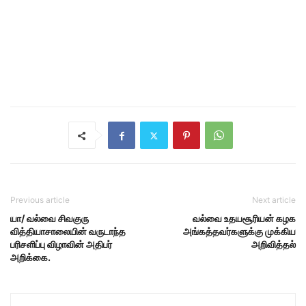
Previous article
Next article
யா/ வல்வை சிவகுரு
வல்வை உதயசூரியன் கழக
வித்தியாசாலையின் வருடாந்த
அங்கத்தவர்களுக்கு முக்கிய
பரிசளிப்பு விழாவின் அதிபர்
அறிவித்தல்
அறிக்கை.