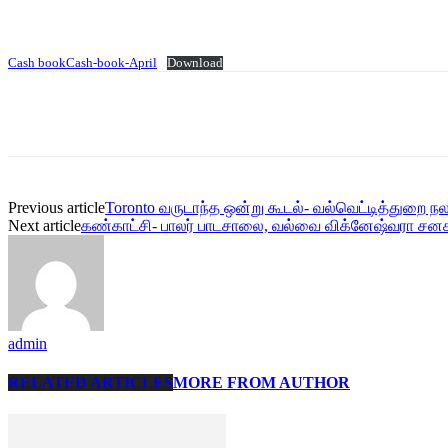
Cash bookCash-book-April
Download
Share
Previous article
Toronto வருடாந்த ஒன்று கூடல்- வல்வெட்டித்துறை நல
Next article
கண்காட்சி- பாலர் பாடசாலை, வல்வை விக்னேஷ்வரா சன
admin
RELATED ARTICLES
MORE FROM AUTHOR