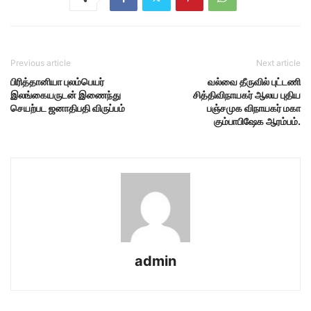
Previous article
Next article
பிரித்தானியா புலம்பெயர்
வல்வை தீருவில் புட்டணி
இலங்கையருடன் இணைந்து
சித்திவிநாயகர் ஆலய புதிய
செயற்பட ஜனாதிபதி விருப்பம்
பஞ்சமுக விநாயகர் மகா
கும்பாபிஷேக ஆரம்பம்.
admin