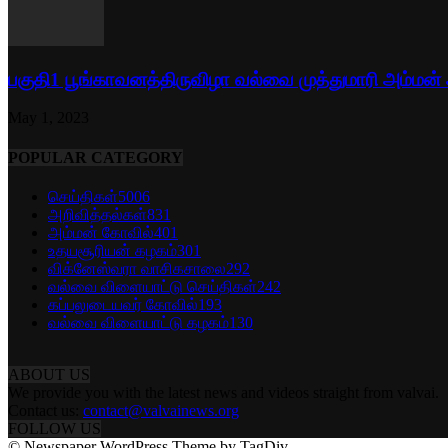
பகுதி1 பூங்காவனத்திருவிழா வல்வை முத்துமாரி அம்மன்
May 1, 2023
POPULAR CATEGORY
செய்திகள்
5006
அறிவித்தல்கள்
831
அம்மன் கோவில்
401
உதயசூரியன் கழகம்
301
விக்னேஸ்வரா வாசிகசாலை
292
வல்வை விளையாட்டு செய்திகள்
242
கப்பலுடையவர் கோவில்
193
வல்வை விளையாட்டு கழகம்
130
ABOUT US
We provide you with the latest news and videos straight from valvai.
Contact us:
contact@valvainews.org
FOLLOW US
© Newspaper WordPress Theme by TagDiv