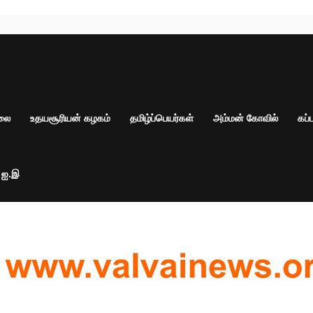
ாலை
உதயசூரியன் கழகம்
தமிழ்ப்பெயர்கள்
அம்மன் கோவில்
கப்
் ஐ.இ