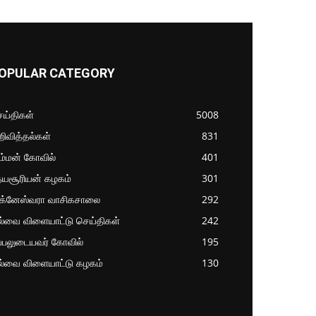
OPULAR CATEGORY
ய்திகள்
5008
ிவித்தல்கள்
831
ம்மன் கோவில்
401
தயசூரியன் கழகம்
301
ிக்னேஸ்வரா வாசிகசாலை
292
ல்வை விளையாட்டு செய்திகள்
242
்பலுடையவர் கோவில்
195
ல்வை விளையாட்டு கழகம்
130