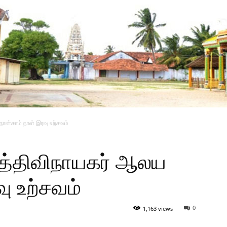
நான்காம் நாள் இரவு உற்சவம்
சித்திவிநாயகர் ஆலய
ு உற்சவம்
0
1,163 views