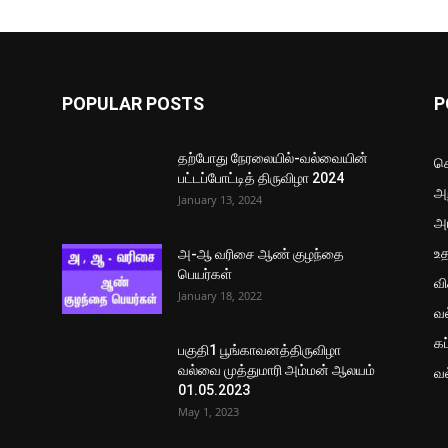
POPULAR POSTS
P
தற்போது நேரலையில்-வல்வையின்
செ
பட்டப்போட்டித் திருவிழா 2024
அற
January 13, 2024
அ
உ
அ-ஆ வரிசை ஆண் குழந்தை
பெயர்கள்
வ
January 18, 2022
வ
கப
பகுதி1 பூங்காவனத்திருவிழா
வல்வை முத்துமாரி அம்மன் ஆலயம்
வ
01.05.2023
May 1, 2023