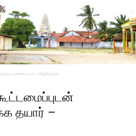
ணைந்து பயணிக்க தயார் – கஜேந்திரகுமார்
கூட்டமைப்புடன்
க தயார் –