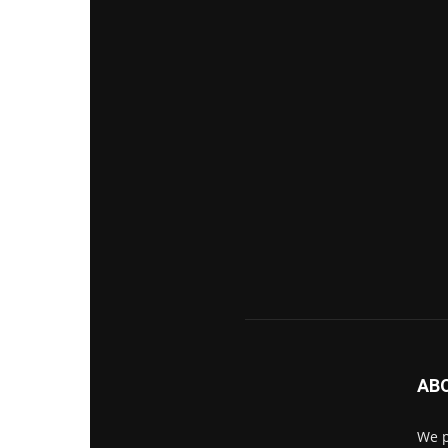
AB
We p