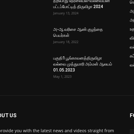
தற்போது நேரலையில்-வல்வையின்
செ
பட்டப்போட்டித் திருவிழா 2024
அற
January 13, 2024
அ
உ
அ-ஆ வரிசை ஆண் குழந்தை
பெயர்கள்
வ
January 18, 2022
வ
கப
பகுதி1 பூங்காவனத்திருவிழா
வல்வை முத்துமாரி அம்மன் ஆலயம்
வ
01.05.2023
May 1, 2023
OUT US
F
rovide you with the latest news and videos straight from