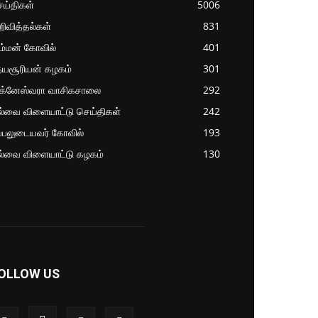
ய்திகள்
5006
ிவித்தல்கள்
831
ம்மன் கோவில்
401
தயசூரியன் கழகம்
301
ிக்னேஸ்வரா வாசிகசாலை
292
ல்வை விளையாட்டு செய்திகள்
242
்பலுடையவர் கோவில்
193
ல்வை விளையாட்டு கழகம்
130
OLLOW US