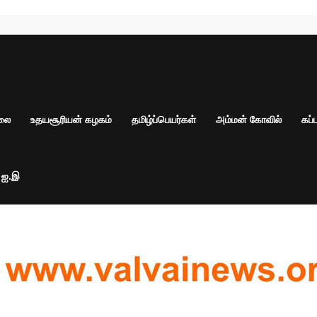
ாலை
உதயசூரியன் கழகம்
தமிழ்ப்பெயர்கள்
அம்மன் கோவில்
கப்
் ஐ.இ