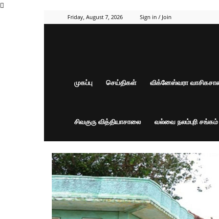
Friday, August 7, 2026
Sign in / Join
முகப்பு
செய்திகள்
விக்னேஸ்வரா வாசிகச
சிவகுரு வித்தியாசாலை
வல்வை நலம்புரி சங்கம