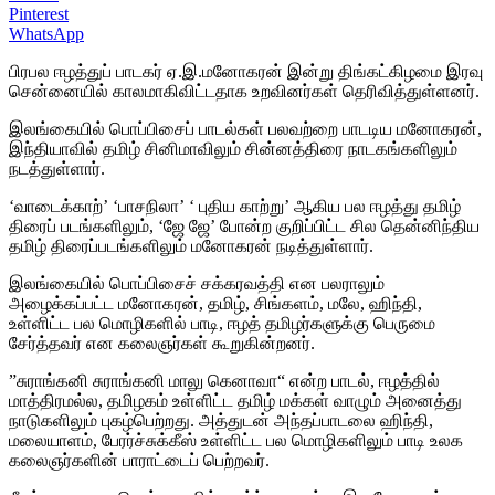
Pinterest
WhatsApp
பிரபல ஈழத்துப் பாடகர் ஏ.இ.மனோகரன் இன்று திங்கட்கிழமை இரவு
சென்னையில்
காலமாகிவிட்டதாக உறவினர்கள் தெரிவித்துள்ளனர்.
இலங்கையில் பொப்பிசைப் பாடல்கள் பலவற்றை பாடடிய மனோகரன்,
இந்தியாவில் தமிழ் சினிமாவிலும் சின்னத்திரை நாடகங்களிலும்
நடத்துள்ளார்.
‘வாடைக்காற்’ ‘பாசநிலா’ ‘ புதிய காற்று’ ஆகிய பல ஈழத்து தமிழ்
திரைப் படங்களிலும், ‘ஜே ஜே’ போன்ற குறிப்பிட்ட சில தென்னிந்திய
தமிழ் திரைப்படங்களிலும் மனோகரன் நடித்துள்ளார்.
இலங்கையில் பொப்பிசைச் சக்கரவத்தி என பலராலும்
அழைக்கப்பட்ட மனோகரன், தமிழ், சிங்களம், மலே, ஹிந்தி,
உள்ளிட்ட பல மொழிகளில் பாடி, ஈழத் தமிழர்களுக்கு பெருமை
சேர்த்தவர் என கலைஞர்கள் கூறுகின்றனர்.
”சுராங்கனி சுராங்கனி மாலு கெனாவா“ என்ற பாடல், ஈழத்தில்
மாத்திரமல்ல, தமிழகம் உள்ளிட்ட தமிழ் மக்கள் வாழும் அனைத்து
நாடுகளிலும் புகழ்பெற்றது. அத்துடன் அந்தப்பாடலை ஹிந்தி,
மலையாளம், பேரர்ச்சுக்கீஸ் உள்ளிட்ட பல மொழிகளிலும் பாடி உலக
கலைஞர்களின் பாராட்டைப் பெற்றவர்.