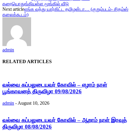
கரையொதுங்கியுள்ள மூங்கில் வீடு
Next article
எங்க வந்து யார்கிட்ட தமிழன்டா… (குறும்படம்- சிதம்ஸ்
கலைக்கூடம்)
admin
RELATED ARTICLES
வல்வை கப்பலுடையவர் கோவில் – ஏழாம் நாள்
பூங்காவனத் திருவிழா 09/08/2026
admin
-
August 10, 2026
வல்வை கப்பலுடையவர் கோவில் – ஆறாம் நாள் இரவுத்
திருவிழா 08/08/2026