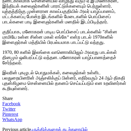
நீண்டகாலமாக சென்னையில் வாழ்ந்து வரும் ஏ.இ.மனோகரன்,
இந்தியக் கலைஞர்களின் பாராட்டுக்களையும் பெற்றுள்ளார்.
யுத்தத்திற்கு முன்னரான காலப்பகுதியில் அவர் யாழ்ப்பாணம்,
மட்டக்களப்பு போன்ற இடங்களில் மேடைகளில் பொப்பிசைப்
பாடல்களை பாடி இளைஞர்களின் மனதில் இடம்பிடித்தார்.
குறிப்பாக, மனோகரன் பாடிய பொப்பிசைப் பாடல்களில் ”சின்ன
மாமியே உன்ன சின்ன மகள் எங்கே“ என்ற பாடல் 1970களில்
இளைஞர்கள் மத்தியில் பிரபல்யமாக பாடப்பட்டு வந்தது.
1970, 80 களில் இலங்கை வாணொலியிலும் அவரது பாடல்கள்
தினமும் ஒலிபரப்பட்டு வந்தன. மனோகரன் யாழ்ப்பாணத்தைச்
சேர்ந்தவர்.
இவரின் புகழுடல் பொதுமக்கள், கலைஞர்கள் உள்ளிட
பலதுறையினரின் அஞ்சலிக்குப் பின்னர், எதிர்வரும் 24 ஆம் திகதி
புதன்கிழமை சென்னையில் தகனம் செய்யப்படும் என உறவினர்கள்
கூறியுள்ளனர்.
Share
Facebook
Twitter
Pinterest
WhatsApp
Previous article
பருத்தித்துறைக் கடற்கரையில்